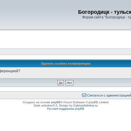
Богородицк - тульс
Форум сайта "Богородицк - т
Удалить cookies конференции
онференцией?
Связаться с администрацие
Создано на основе
phpBB
® Forum Software © phpBB Limited
Style subsilver3.2. Design by
CabinetAdmina.ru
Русская поддержка phpBB