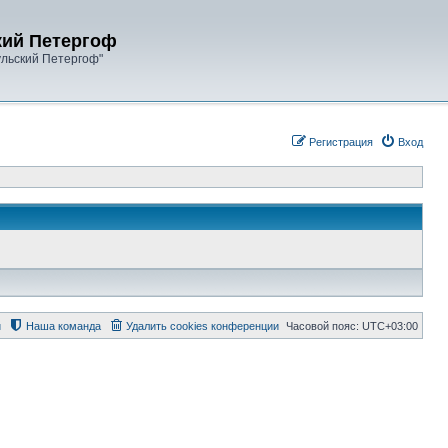
кий Петергоф
ульский Петергоф"
Регистрация
Вход
й
Наша команда
Удалить cookies конференции
Часовой пояс:
UTC+03:00