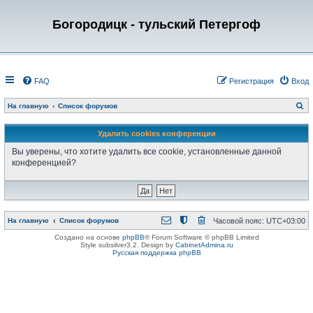
Богородицк - тульский Петергоф
FAQ
Регистрация
Вход
П
На главную
Список форумов
о
и
с
Удалить cookies конференции
к
Вы уверены, что хотите удалить все cookie, установленные данной
конференцией?
На главную
Список форумов
Часовой пояс:
UTC+03:00
Создано на основе
phpBB
® Forum Software © phpBB Limited
Style subsilver3.2. Design by
CabinetAdmina.ru
Русская поддержка phpBB