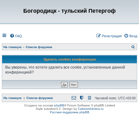
Богородицк - тульский Петергоф
FAQ
Регистрация
Вход
П
На главную
Список форумов
о
и
с
Удалить cookies конференции
к
Вы уверены, что хотите удалить все cookie, установленные данной
конференцией?
На главную
Список форумов
Часовой пояс:
UTC+03:00
Создано на основе
phpBB
® Forum Software © phpBB Limited
Style subsilver3.2. Design by
CabinetAdmina.ru
Русская поддержка phpBB