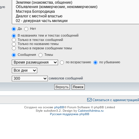
щую
Да
Нет
В названиях тем и текстах сообщений
Только в текстах сообщений
Только по названию темы
Только в первом сообщении темы
Сообщения
Темы
по возрастанию
по убыванию
символов сообщений
Связаться с администрацие
Создано на основе
phpBB
® Forum Software © phpBB Limited
Style subsilver3.2. Design by
CabinetAdmina.ru
Русская поддержка phpBB