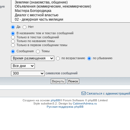
щую
Да
Нет
В названиях тем и текстах сообщений
Только в текстах сообщений
Только по названию темы
Только в первом сообщении темы
Сообщения
Темы
по возрастанию
по убыванию
символов сообщений
Связаться с администрацие
Создано на основе
phpBB
® Forum Software © phpBB Limited
Style subsilver3.2. Design by
CabinetAdmina.ru
Русская поддержка phpBB