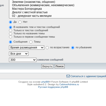
щую
Да
Нет
В названиях тем и текстах сообщений
Только в текстах сообщений
Только по названию темы
Только в первом сообщении темы
Сообщения
Темы
по возрастанию
по убыванию
символов сообщений
Связаться с администрацие
Создано на основе
phpBB
® Forum Software © phpBB Limited
Style subsilver3.2. Design by
CabinetAdmina.ru
Русская поддержка phpBB