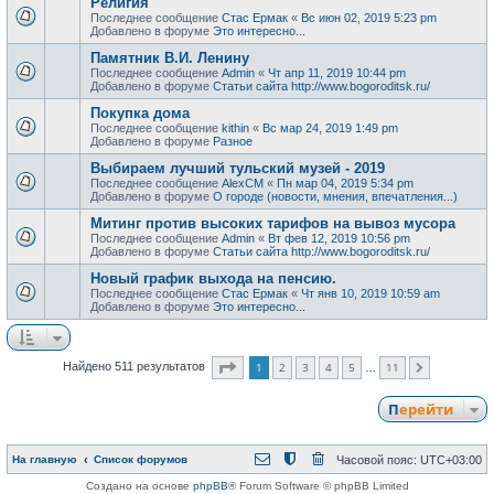
Религия
Последнее сообщение
Стас Ермак
«
Вс июн 02, 2019 5:23 pm
Добавлено в форуме
Это интересно...
Памятник В.И. Ленину
Последнее сообщение
Admin
«
Чт апр 11, 2019 10:44 pm
Добавлено в форуме
Статьи сайта http://www.bogoroditsk.ru/
Покупка дома
Последнее сообщение
kithin
«
Вс мар 24, 2019 1:49 pm
Добавлено в форуме
Разное
Выбираем лучший тульский музей - 2019
Последнее сообщение
AlexCM
«
Пн мар 04, 2019 5:34 pm
Добавлено в форуме
О городе (новости, мнения, впечатления...)
Митинг против высоких тарифов на вывоз мусора
Последнее сообщение
Admin
«
Вт фев 12, 2019 10:56 pm
Добавлено в форуме
Статьи сайта http://www.bogoroditsk.ru/
Новый график выхода на пенсию.
Последнее сообщение
Стас Ермак
«
Чт янв 10, 2019 10:59 am
Добавлено в форуме
Это интересно...
Страница
1
из
11
1
2
3
4
5
11
Найдено 511 результатов
След.
…
Перейти
На главную
Список форумов
Часовой пояс:
UTC+03:00
Создано на основе
phpBB
® Forum Software © phpBB Limited