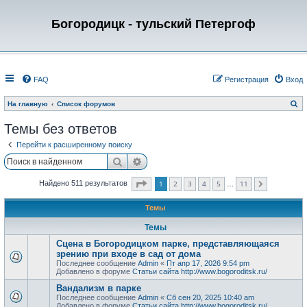
Богородицк - тульский Петергоф
FAQ
Регистрация
Вход
П
На главную
Список форумов
о
и
Темы без ответов
с
к
Перейти к расширенному поиску
Поиск
Расширенный поиск
Страница
1
из
11
1
2
3
4
5
11
Найдено 511 результатов
След.
…
Темы
Темы
Сцена в Богородицком парке, представляющаяся
зрению при входе в сад от дома
Последнее сообщение
Admin
«
Пт апр 17, 2026 9:54 pm
Добавлено в форуме
Статьи сайта http://www.bogoroditsk.ru/
Вандализм в парке
Последнее сообщение
Admin
«
Сб сен 20, 2025 10:40 am
Добавлено в форуме
Статьи сайта http://www.bogoroditsk.ru/