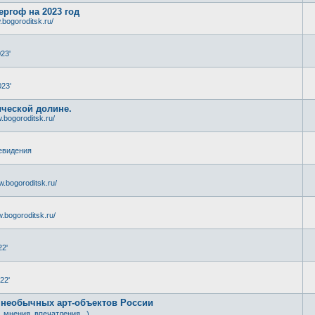
ергоф на 2023 год
.bogoroditsk.ru/
23'
23'
ической долине.
.bogoroditsk.ru/
евидения
w.bogoroditsk.ru/
.bogoroditsk.ru/
22'
22'
 необычных арт-объектов России
, мнения, впечатления...)