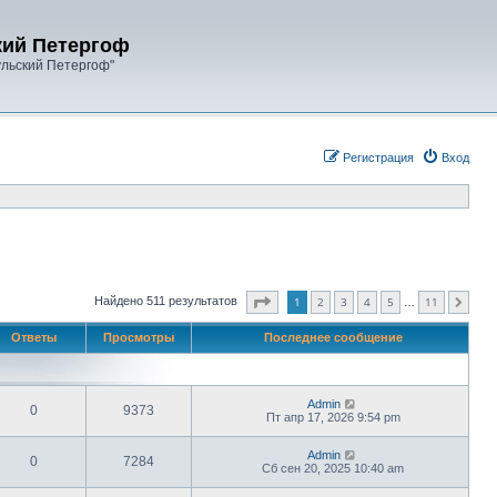
кий Петергоф
ульский Петергоф"
Регистрация
Вход
Страница
1
из
11
1
2
3
4
5
11
Найдено 511 результатов
След.
…
Ответы
Просмотры
Последнее сообщение
Admin
0
9373
Пт апр 17, 2026 9:54 pm
Admin
0
7284
Сб сен 20, 2025 10:40 am