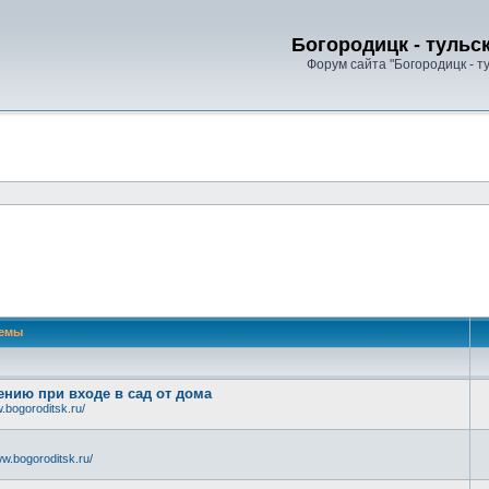
Богородицк - тульс
Форум сайта "Богородицк - т
емы
нию при входе в сад от дома
.bogoroditsk.ru/
w.bogoroditsk.ru/