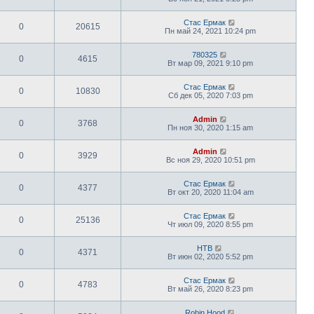
Стас Ермак
0
20615
Пн май 24, 2021 10:24 pm
780325
0
4615
Вт мар 09, 2021 9:10 pm
Стас Ермак
0
10830
Сб дек 05, 2020 7:03 pm
Admin
0
3768
Пн ноя 30, 2020 1:15 am
Admin
0
3929
Вс ноя 29, 2020 10:51 pm
Стас Ермак
0
4377
Вт окт 20, 2020 11:04 am
Стас Ермак
0
25136
Чт июл 09, 2020 8:55 pm
НТВ
0
4371
Вт июн 02, 2020 5:52 pm
Стас Ермак
0
4783
Вт май 26, 2020 8:23 pm
Robin Hood