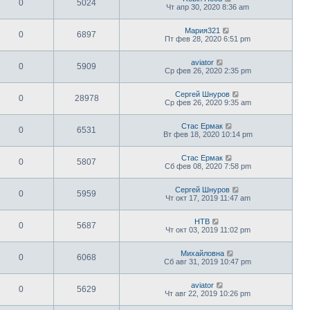
0
5024
Чт апр 30, 2020 8:36 am
Мария321
0
6897
Пт фев 28, 2020 6:51 pm
aviator
0
5909
Ср фев 26, 2020 2:35 pm
Сергей Шнуров
0
28978
Ср фев 26, 2020 9:35 am
Стас Ермак
0
6531
Вт фев 18, 2020 10:14 pm
Стас Ермак
0
5807
Сб фев 08, 2020 7:58 pm
Сергей Шнуров
0
5959
Чт окт 17, 2019 11:47 am
НТВ
0
5687
Чт окт 03, 2019 11:02 pm
Михайловна
0
6068
Сб авг 31, 2019 10:47 pm
aviator
0
5629
Чт авг 22, 2019 10:26 pm