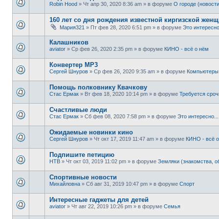
Robin Hood
» Чт апр 30, 2020 8:36 am » в форуме
О городе (новости
160 лет со дня рождения известной киргизской жен
Мария321
» Пт фев 28, 2020 6:51 pm » в форуме
Это интересно.
Калашников
aviator
» Ср фев 26, 2020 2:35 pm » в форуме
КИНО - всё о нём
Конвертер MP3
Сергей Шнуров
» Ср фев 26, 2020 9:35 am » в форуме
Компьютеры 
Помощь полковнику Квачкову
Стас Ермак
» Вт фев 18, 2020 10:14 pm » в форуме
Требуется сро
Счастливые люди
Стас Ермак
» Сб фев 08, 2020 7:58 pm » в форуме
Это интересно...
Ожидаемые новинки кино
Сергей Шнуров
» Чт окт 17, 2019 11:47 am » в форуме
КИНО - всё 
Подпишите петицию
НТВ
» Чт окт 03, 2019 11:02 pm » в форуме
Земляки (знакомства, 
Спортивные новости
Михайловна
» Сб авг 31, 2019 10:47 pm » в форуме
Спорт
Интересные гаджеты для детей
aviator
» Чт авг 22, 2019 10:26 pm » в форуме
Семья