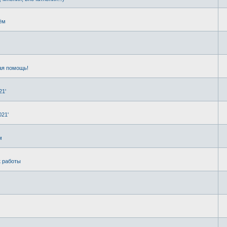
ём
ая помощь!
21'
021'
м
к работы