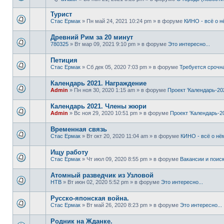
Турист
Стас Ермак
» Пн май 24, 2021 10:24 pm » в форуме
КИНО - всё о н
Древний Рим за 20 минут
780325
» Вт мар 09, 2021 9:10 pm » в форуме
Это интересно...
Петиция
Стас Ермак
» Сб дек 05, 2020 7:03 pm » в форуме
Требуется срочн
Календарь 2021. Награждение
Admin
» Пн ноя 30, 2020 1:15 am » в форуме
Проект 'Календарь-20
Календарь 2021. Члены жюри
Admin
» Вс ноя 29, 2020 10:51 pm » в форуме
Проект 'Календарь-2
Временная связь
Стас Ермак
» Вт окт 20, 2020 11:04 am » в форуме
КИНО - всё о нё
Ищу работу
Стас Ермак
» Чт июл 09, 2020 8:55 pm » в форуме
Вакансии и поис
Атомный разведчик из Узловой
НТВ
» Вт июн 02, 2020 5:52 pm » в форуме
Это интересно...
Русско-японская война.
Стас Ермак
» Вт май 26, 2020 8:23 pm » в форуме
Это интересно...
Родник на Жданке.