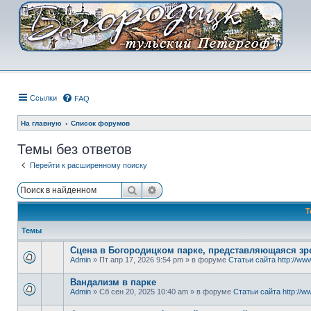
Ссылки
FAQ
На главную
Список форумов
Темы без ответов
Перейти к расширенному поиску
Поиск
Расширенный поиск
Т
Темы
Сцена в Богородицком парке, представляющаяся зре
Admin
» Пт апр 17, 2026 9:54 pm » в форуме
Статьи сайта http://www
Вандализм в парке
Admin
» Сб сен 20, 2025 10:40 am » в форуме
Статьи сайта http://ww