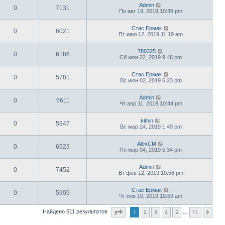
Admin
0
7131
Пн авг 19, 2019 10:39 pm
Стас Ермак
0
6021
Пт июл 12, 2019 11:19 am
780325
0
6186
Сб июн 22, 2019 9:46 pm
Стас Ермак
0
5781
Вс июн 02, 2019 5:23 pm
Admin
0
6611
Чт апр 11, 2019 10:44 pm
kithin
0
5947
Вс мар 24, 2019 1:49 pm
AlexCM
0
6523
Пн мар 04, 2019 5:34 pm
Admin
0
7452
Вт фев 12, 2019 10:56 pm
Стас Ермак
0
5905
Чт янв 10, 2019 10:59 am
Страница
1
из
11
1
2
3
4
5
11
Найдено 511 результатов
След.
…