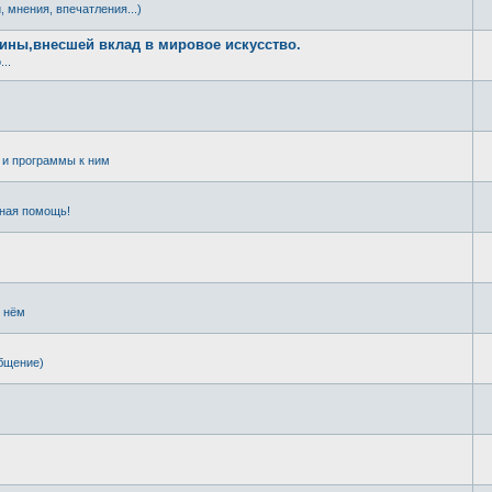
, мнения, впечатления...)
щины,внесшей вклад в мировое искусство.
..
и программы к ним
чная помощь!
о нём
общение)