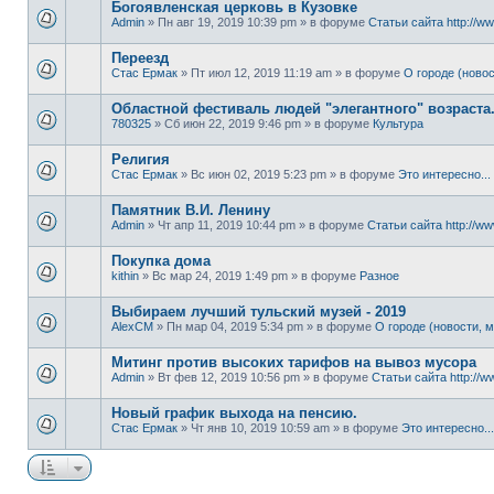
Богоявленская церковь в Кузовке
Admin
» Пн авг 19, 2019 10:39 pm » в форуме
Статьи сайта http://ww
Переезд
Стас Ермак
» Пт июл 12, 2019 11:19 am » в форуме
О городе (новос
Областной фестиваль людей "элегантного" возраста
780325
» Сб июн 22, 2019 9:46 pm » в форуме
Культура
Религия
Стас Ермак
» Вс июн 02, 2019 5:23 pm » в форуме
Это интересно...
Памятник В.И. Ленину
Admin
» Чт апр 11, 2019 10:44 pm » в форуме
Статьи сайта http://ww
Покупка дома
kithin
» Вс мар 24, 2019 1:49 pm » в форуме
Разное
Выбираем лучший тульский музей - 2019
AlexCM
» Пн мар 04, 2019 5:34 pm » в форуме
О городе (новости, м
Митинг против высоких тарифов на вывоз мусора
Admin
» Вт фев 12, 2019 10:56 pm » в форуме
Статьи сайта http://w
Новый график выхода на пенсию.
Стас Ермак
» Чт янв 10, 2019 10:59 am » в форуме
Это интересно...