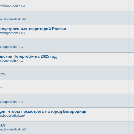
w.bogoroditsk.ru/
а
ww.bogoroditsk.ru/
лагоустроенных территорий России
w.bogoroditsk.ru/
.bogoroditsk.ru/
ьский Петергоф» на 2025 год
.bogoroditsk.ru/
025'
5'
.bogoroditsk.ru/
Дон, чтобы посмотреть на город Богородицк
w.bogoroditsk.ru/
зал
ww.bogoroditsk.ru/