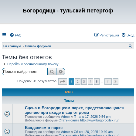
Богородицк - тульский Петергоф
FAQ
Регистрация
Вход
П
На главную
Список форумов
о
и
Темы без ответов
с
к
Перейти к расширенному поиску
Поиск
Расширенный поиск
Страница
1
из
11
1
2
3
4
5
11
Найдено 511 результатов
След.
…
Темы
Темы
Сцена в Богородицком парке, представляющаяся
зрению при входе в сад от дома
Последнее сообщение
Admin
«
Пт апр 17, 2026 9:54 pm
Добавлено в форуме
Статьи сайта http://www.bogoroditsk.ru/
Вандализм в парке
Последнее сообщение
Admin
«
Сб сен 20, 2025 10:40 am
Добавлено в форуме
Статьи сайта http://www.bogoroditsk.ru/