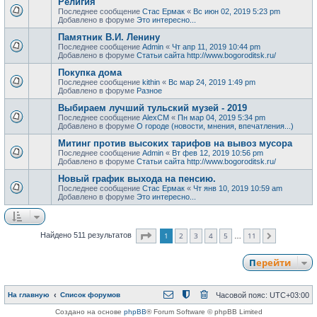
Религия
Последнее сообщение
Стас Ермак
«
Вс июн 02, 2019 5:23 pm
Добавлено в форуме
Это интересно...
Памятник В.И. Ленину
Последнее сообщение
Admin
«
Чт апр 11, 2019 10:44 pm
Добавлено в форуме
Статьи сайта http://www.bogoroditsk.ru/
Покупка дома
Последнее сообщение
kithin
«
Вс мар 24, 2019 1:49 pm
Добавлено в форуме
Разное
Выбираем лучший тульский музей - 2019
Последнее сообщение
AlexCM
«
Пн мар 04, 2019 5:34 pm
Добавлено в форуме
О городе (новости, мнения, впечатления...)
Митинг против высоких тарифов на вывоз мусора
Последнее сообщение
Admin
«
Вт фев 12, 2019 10:56 pm
Добавлено в форуме
Статьи сайта http://www.bogoroditsk.ru/
Новый график выхода на пенсию.
Последнее сообщение
Стас Ермак
«
Чт янв 10, 2019 10:59 am
Добавлено в форуме
Это интересно...
Страница
1
из
11
1
2
3
4
5
11
Найдено 511 результатов
След.
…
Перейти
На главную
Список форумов
Часовой пояс:
UTC+03:00
Создано на основе
phpBB
® Forum Software © phpBB Limited