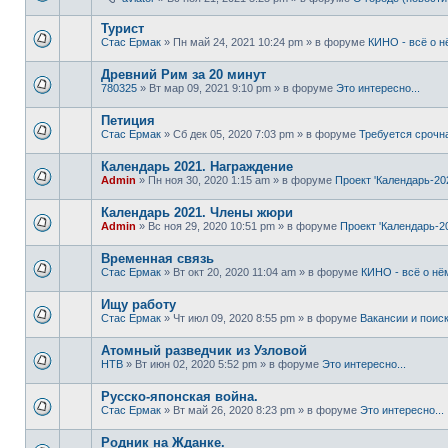
Турист
Стас Ермак
» Пн май 24, 2021 10:24 pm » в форуме
КИНО - всё о н
Древний Рим за 20 минут
780325
» Вт мар 09, 2021 9:10 pm » в форуме
Это интересно...
Петиция
Стас Ермак
» Сб дек 05, 2020 7:03 pm » в форуме
Требуется срочн
Календарь 2021. Награждение
Admin
» Пн ноя 30, 2020 1:15 am » в форуме
Проект 'Календарь-20
Календарь 2021. Члены жюри
Admin
» Вс ноя 29, 2020 10:51 pm » в форуме
Проект 'Календарь-2
Временная связь
Стас Ермак
» Вт окт 20, 2020 11:04 am » в форуме
КИНО - всё о нё
Ищу работу
Стас Ермак
» Чт июл 09, 2020 8:55 pm » в форуме
Вакансии и поис
Атомный разведчик из Узловой
НТВ
» Вт июн 02, 2020 5:52 pm » в форуме
Это интересно...
Русско-японская война.
Стас Ермак
» Вт май 26, 2020 8:23 pm » в форуме
Это интересно...
Родник на Жданке.