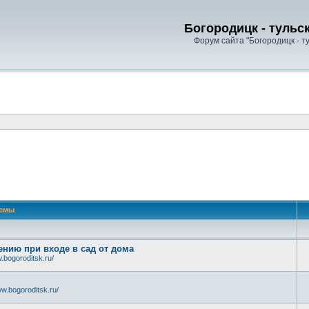
Богородицк - тульс
Форум сайта "Богородицк - т
емы
нию при входе в сад от дома
.bogoroditsk.ru/
w.bogoroditsk.ru/