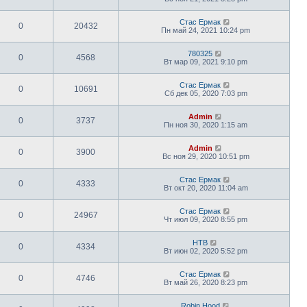
Стас Ермак
0
20432
Пн май 24, 2021 10:24 pm
780325
0
4568
Вт мар 09, 2021 9:10 pm
Стас Ермак
0
10691
Сб дек 05, 2020 7:03 pm
Admin
0
3737
Пн ноя 30, 2020 1:15 am
Admin
0
3900
Вс ноя 29, 2020 10:51 pm
Стас Ермак
0
4333
Вт окт 20, 2020 11:04 am
Стас Ермак
0
24967
Чт июл 09, 2020 8:55 pm
НТВ
0
4334
Вт июн 02, 2020 5:52 pm
Стас Ермак
0
4746
Вт май 26, 2020 8:23 pm
Robin Hood