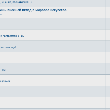
, мнения, впечатления...)
щины,внесшей вклад в мировое искусство.
..
и программы к ним
чная помощь!
о нём
общение)