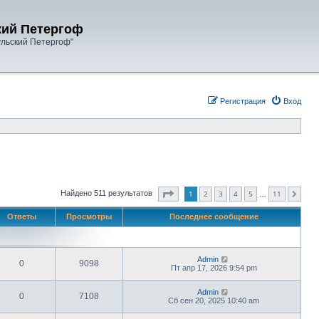
кий Петергоф
ульский Петергоф"
Регистрация
Вход
Страница
1
из
11
1
2
3
4
5
11
Найдено 511 результатов
След.
…
Ответы
Просмотры
Последнее сообщение
Admin
0
9098
Пт апр 17, 2026 9:54 pm
Admin
0
7108
Сб сен 20, 2025 10:40 am