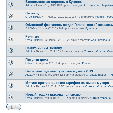
Богоявленская церковь в Кузовке
Admin
» Пн авг 19, 2019 10:39 pm » в форуме
Статьи сайта http://ww
Переезд
Стас Ермак
» Пт июл 12, 2019 11:19 am » в форуме
О городе (новос
Областной фестиваль людей "элегантного" возраста
780325
» Сб июн 22, 2019 9:46 pm » в форуме
Культура
Религия
Стас Ермак
» Вс июн 02, 2019 5:23 pm » в форуме
Это интересно...
Памятник В.И. Ленину
Admin
» Чт апр 11, 2019 10:44 pm » в форуме
Статьи сайта http://ww
Покупка дома
kithin
» Вс мар 24, 2019 1:49 pm » в форуме
Разное
Выбираем лучший тульский музей - 2019
AlexCM
» Пн мар 04, 2019 5:34 pm » в форуме
О городе (новости, м
Митинг против высоких тарифов на вывоз мусора
Admin
» Вт фев 12, 2019 10:56 pm » в форуме
Статьи сайта http://w
Новый график выхода на пенсию.
Стас Ермак
» Чт янв 10, 2019 10:59 am » в форуме
Это интересно...