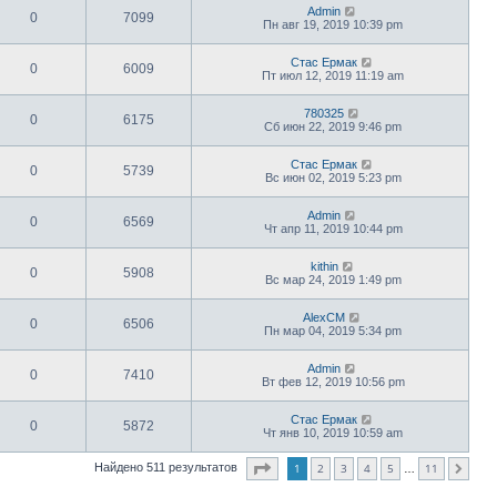
Admin
0
7099
Пн авг 19, 2019 10:39 pm
Стас Ермак
0
6009
Пт июл 12, 2019 11:19 am
780325
0
6175
Сб июн 22, 2019 9:46 pm
Стас Ермак
0
5739
Вс июн 02, 2019 5:23 pm
Admin
0
6569
Чт апр 11, 2019 10:44 pm
kithin
0
5908
Вс мар 24, 2019 1:49 pm
AlexCM
0
6506
Пн мар 04, 2019 5:34 pm
Admin
0
7410
Вт фев 12, 2019 10:56 pm
Стас Ермак
0
5872
Чт янв 10, 2019 10:59 am
Страница
1
из
11
1
2
3
4
5
11
Найдено 511 результатов
След.
…