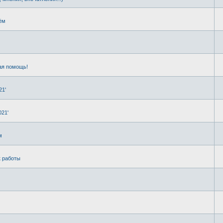
ём
ая помощь!
21'
021'
м
к работы