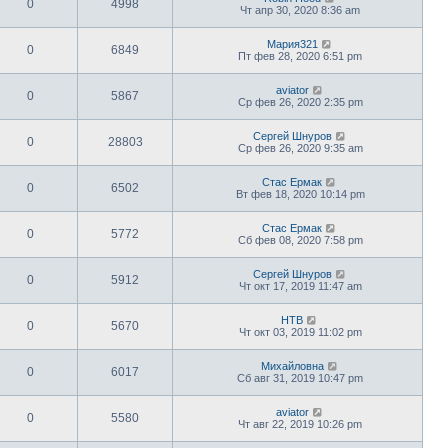
0
4998
Чт апр 30, 2020 8:36 am
Мария321
0
6849
Пт фев 28, 2020 6:51 pm
aviator
0
5867
Ср фев 26, 2020 2:35 pm
Сергей Шнуров
0
28803
Ср фев 26, 2020 9:35 am
Стас Ермак
0
6502
Вт фев 18, 2020 10:14 pm
Стас Ермак
0
5772
Сб фев 08, 2020 7:58 pm
Сергей Шнуров
0
5912
Чт окт 17, 2019 11:47 am
НТВ
0
5670
Чт окт 03, 2019 11:02 pm
Михайловна
0
6017
Сб авг 31, 2019 10:47 pm
aviator
0
5580
Чт авг 22, 2019 10:26 pm