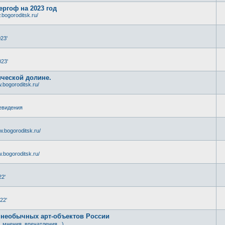
ергоф на 2023 год
.bogoroditsk.ru/
23'
23'
ической долине.
.bogoroditsk.ru/
евидения
w.bogoroditsk.ru/
.bogoroditsk.ru/
22'
22'
 необычных арт-объектов России
, мнения, впечатления...)