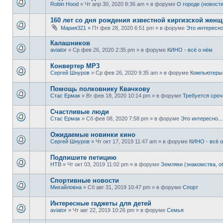
Robin Hood
» Чт апр 30, 2020 8:36 am » в форуме
О городе (новости
160 лет со дня рождения известной киргизской жен
Мария321
» Пт фев 28, 2020 6:51 pm » в форуме
Это интересно.
Калашников
aviator
» Ср фев 26, 2020 2:35 pm » в форуме
КИНО - всё о нём
Конвертер MP3
Сергей Шнуров
» Ср фев 26, 2020 9:35 am » в форуме
Компьютеры 
Помощь полковнику Квачкову
Стас Ермак
» Вт фев 18, 2020 10:14 pm » в форуме
Требуется сро
Счастливые люди
Стас Ермак
» Сб фев 08, 2020 7:58 pm » в форуме
Это интересно...
Ожидаемые новинки кино
Сергей Шнуров
» Чт окт 17, 2019 11:47 am » в форуме
КИНО - всё 
Подпишите петицию
НТВ
» Чт окт 03, 2019 11:02 pm » в форуме
Земляки (знакомства, 
Спортивные новости
Михайловна
» Сб авг 31, 2019 10:47 pm » в форуме
Спорт
Интересные гаджеты для детей
aviator
» Чт авг 22, 2019 10:26 pm » в форуме
Семья