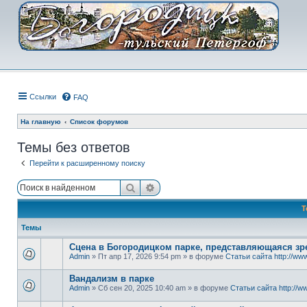
Ссылки
FAQ
На главную
Список форумов
Темы без ответов
Перейти к расширенному поиску
Поиск
Расширенный поиск
Т
Темы
Сцена в Богородицком парке, представляющаяся зре
Admin
» Пт апр 17, 2026 9:54 pm » в форуме
Статьи сайта http://www
Вандализм в парке
Admin
» Сб сен 20, 2025 10:40 am » в форуме
Статьи сайта http://ww