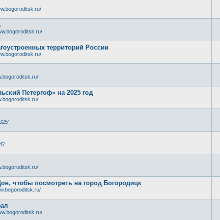
w.bogoroditsk.ru/
а
ww.bogoroditsk.ru/
лагоустроенных территорий России
w.bogoroditsk.ru/
.bogoroditsk.ru/
ьский Петергоф» на 2025 год
.bogoroditsk.ru/
025'
5'
.bogoroditsk.ru/
Дон, чтобы посмотреть на город Богородицк
w.bogoroditsk.ru/
зал
ww.bogoroditsk.ru/