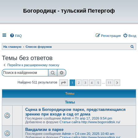
Богородицк - тульский Петергоф
FAQ
Регистрация
Вход
П
На главную
Список форумов
о
и
Темы без ответов
с
к
Перейти к расширенному поиску
Поиск
Расширенный поиск
Страница
1
из
11
1
2
3
4
5
11
Найдено 511 результатов
След.
…
Темы
Темы
Сцена в Богородицком парке, представляющаяся
зрению при входе в сад от дома
Последнее сообщение
Admin
«
Пт апр 17, 2026 9:54 pm
Добавлено в форуме
Статьи сайта http://www.bogoroditsk.ru/
Вандализм в парке
Последнее сообщение
Admin
«
Сб сен 20, 2025 10:40 am
Добавлено в форуме
Статьи сайта http://www.bogoroditsk.ru/