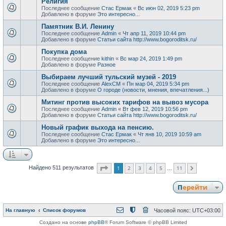
Религия
Последнее сообщение
Стас Ермак
«
Вс июн 02, 2019 5:23 pm
Добавлено в форуме
Это интересно...
Памятник В.И. Ленину
Последнее сообщение
Admin
«
Чт апр 11, 2019 10:44 pm
Добавлено в форуме
Статьи сайта http://www.bogoroditsk.ru/
Покупка дома
Последнее сообщение
kithin
«
Вс мар 24, 2019 1:49 pm
Добавлено в форуме
Разное
Выбираем лучший тульский музей - 2019
Последнее сообщение
AlexCM
«
Пн мар 04, 2019 5:34 pm
Добавлено в форуме
О городе (новости, мнения, впечатления...)
Митинг против высоких тарифов на вывоз мусора
Последнее сообщение
Admin
«
Вт фев 12, 2019 10:56 pm
Добавлено в форуме
Статьи сайта http://www.bogoroditsk.ru/
Новый график выхода на пенсию.
Последнее сообщение
Стас Ермак
«
Чт янв 10, 2019 10:59 am
Добавлено в форуме
Это интересно...
Страница
1
из
11
1
2
3
4
5
11
Найдено 511 результатов
След.
…
Перейти
На главную
Список форумов
Часовой пояс:
UTC+03:00
Создано на основе
phpBB
® Forum Software © phpBB Limited