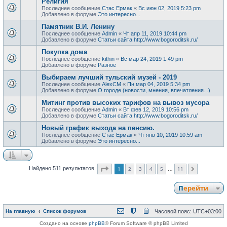
Религия
Последнее сообщение
Стас Ермак
«
Вс июн 02, 2019 5:23 pm
Добавлено в форуме
Это интересно...
Памятник В.И. Ленину
Последнее сообщение
Admin
«
Чт апр 11, 2019 10:44 pm
Добавлено в форуме
Статьи сайта http://www.bogoroditsk.ru/
Покупка дома
Последнее сообщение
kithin
«
Вс мар 24, 2019 1:49 pm
Добавлено в форуме
Разное
Выбираем лучший тульский музей - 2019
Последнее сообщение
AlexCM
«
Пн мар 04, 2019 5:34 pm
Добавлено в форуме
О городе (новости, мнения, впечатления...)
Митинг против высоких тарифов на вывоз мусора
Последнее сообщение
Admin
«
Вт фев 12, 2019 10:56 pm
Добавлено в форуме
Статьи сайта http://www.bogoroditsk.ru/
Новый график выхода на пенсию.
Последнее сообщение
Стас Ермак
«
Чт янв 10, 2019 10:59 am
Добавлено в форуме
Это интересно...
Страница
1
из
11
1
2
3
4
5
11
Найдено 511 результатов
След.
…
Перейти
На главную
Список форумов
Часовой пояс:
UTC+03:00
Создано на основе
phpBB
® Forum Software © phpBB Limited