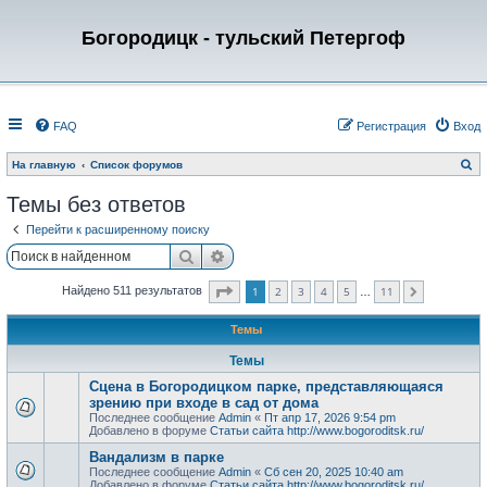
Богородицк - тульский Петергоф
FAQ
Регистрация
Вход
П
На главную
Список форумов
о
и
Темы без ответов
с
к
Перейти к расширенному поиску
Поиск
Расширенный поиск
Страница
1
из
11
1
2
3
4
5
11
Найдено 511 результатов
След.
…
Темы
Темы
Сцена в Богородицком парке, представляющаяся
зрению при входе в сад от дома
Последнее сообщение
Admin
«
Пт апр 17, 2026 9:54 pm
Добавлено в форуме
Статьи сайта http://www.bogoroditsk.ru/
Вандализм в парке
Последнее сообщение
Admin
«
Сб сен 20, 2025 10:40 am
Добавлено в форуме
Статьи сайта http://www.bogoroditsk.ru/