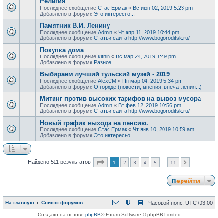
Религия
Последнее сообщение
Стас Ермак
«
Вс июн 02, 2019 5:23 pm
Добавлено в форуме
Это интересно...
Памятник В.И. Ленину
Последнее сообщение
Admin
«
Чт апр 11, 2019 10:44 pm
Добавлено в форуме
Статьи сайта http://www.bogoroditsk.ru/
Покупка дома
Последнее сообщение
kithin
«
Вс мар 24, 2019 1:49 pm
Добавлено в форуме
Разное
Выбираем лучший тульский музей - 2019
Последнее сообщение
AlexCM
«
Пн мар 04, 2019 5:34 pm
Добавлено в форуме
О городе (новости, мнения, впечатления...)
Митинг против высоких тарифов на вывоз мусора
Последнее сообщение
Admin
«
Вт фев 12, 2019 10:56 pm
Добавлено в форуме
Статьи сайта http://www.bogoroditsk.ru/
Новый график выхода на пенсию.
Последнее сообщение
Стас Ермак
«
Чт янв 10, 2019 10:59 am
Добавлено в форуме
Это интересно...
Страница
1
из
11
1
2
3
4
5
11
Найдено 511 результатов
След.
…
Перейти
На главную
Список форумов
Часовой пояс:
UTC+03:00
Создано на основе
phpBB
® Forum Software © phpBB Limited