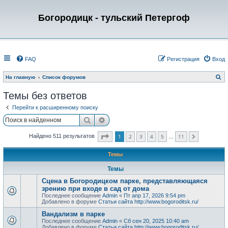
Богородицк - тульский Петергоф
FAQ
Регистрация
Вход
П
На главную
Список форумов
о
и
Темы без ответов
с
к
Перейти к расширенному поиску
Поиск
Расширенный поиск
Страница
1
из
11
1
2
3
4
5
11
Найдено 511 результатов
След.
…
Темы
Темы
Сцена в Богородицком парке, представляющаяся
зрению при входе в сад от дома
Последнее сообщение
Admin
«
Пт апр 17, 2026 9:54 pm
Добавлено в форуме
Статьи сайта http://www.bogoroditsk.ru/
Вандализм в парке
Последнее сообщение
Admin
«
Сб сен 20, 2025 10:40 am
Добавлено в форуме
Статьи сайта http://www.bogoroditsk.ru/