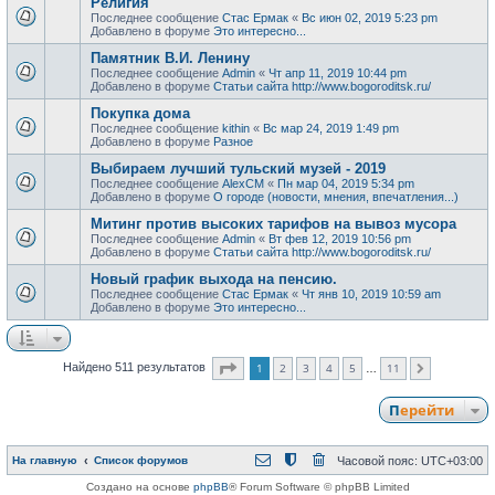
Религия
Последнее сообщение
Стас Ермак
«
Вс июн 02, 2019 5:23 pm
Добавлено в форуме
Это интересно...
Памятник В.И. Ленину
Последнее сообщение
Admin
«
Чт апр 11, 2019 10:44 pm
Добавлено в форуме
Статьи сайта http://www.bogoroditsk.ru/
Покупка дома
Последнее сообщение
kithin
«
Вс мар 24, 2019 1:49 pm
Добавлено в форуме
Разное
Выбираем лучший тульский музей - 2019
Последнее сообщение
AlexCM
«
Пн мар 04, 2019 5:34 pm
Добавлено в форуме
О городе (новости, мнения, впечатления...)
Митинг против высоких тарифов на вывоз мусора
Последнее сообщение
Admin
«
Вт фев 12, 2019 10:56 pm
Добавлено в форуме
Статьи сайта http://www.bogoroditsk.ru/
Новый график выхода на пенсию.
Последнее сообщение
Стас Ермак
«
Чт янв 10, 2019 10:59 am
Добавлено в форуме
Это интересно...
Страница
1
из
11
1
2
3
4
5
11
Найдено 511 результатов
След.
…
Перейти
На главную
Список форумов
Часовой пояс:
UTC+03:00
Создано на основе
phpBB
® Forum Software © phpBB Limited