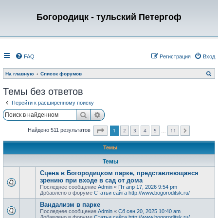
Богородицк - тульский Петергоф
FAQ
Регистрация
Вход
П
На главную
Список форумов
о
и
Темы без ответов
с
к
Перейти к расширенному поиску
Поиск
Расширенный поиск
Страница
1
из
11
1
2
3
4
5
11
Найдено 511 результатов
След.
…
Темы
Темы
Сцена в Богородицком парке, представляющаяся
зрению при входе в сад от дома
Последнее сообщение
Admin
«
Пт апр 17, 2026 9:54 pm
Добавлено в форуме
Статьи сайта http://www.bogoroditsk.ru/
Вандализм в парке
Последнее сообщение
Admin
«
Сб сен 20, 2025 10:40 am
Добавлено в форуме
Статьи сайта http://www.bogoroditsk.ru/