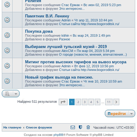
Религия
Последнее сообщение
Стас Ермак
«
Вс июн 02, 2019 5:23 pm
Добавлено в форуме
Это интересно...
Памятник В.И. Ленину
Последнее сообщение
Admin
«
Чт апр 11, 2019 10:44 pm
Добавлено в форуме
Статьи сайта http://www.bogoroditsk.ru/
Покупка дома
Последнее сообщение
kithin
«
Вс мар 24, 2019 1:49 pm
Добавлено в форуме
Разное
Выбираем лучший тульский музей - 2019
Последнее сообщение
AlexCM
«
Пн мар 04, 2019 5:34 pm
Добавлено в форуме
О городе (новости, мнения, впечатления...)
Митинг против высоких тарифов на вывоз мусора
Последнее сообщение
Admin
«
Вт фев 12, 2019 10:56 pm
Добавлено в форуме
Статьи сайта http://www.bogoroditsk.ru/
Новый график выхода на пенсию.
Последнее сообщение
Стас Ермак
«
Чт янв 10, 2019 10:59 am
Добавлено в форуме
Это интересно...
Страница
1
из
11
1
2
3
4
5
11
Найдено 511 результатов
След.
…
Перейти
На главную
Список форумов
Часовой пояс:
UTC+03:00
Создано на основе
phpBB
® Forum Software © phpBB Limited