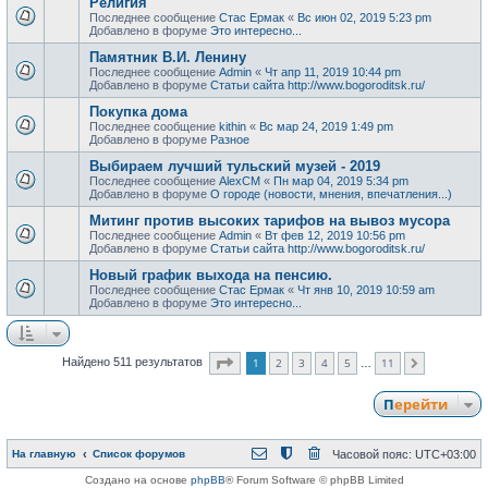
Религия
Последнее сообщение
Стас Ермак
«
Вс июн 02, 2019 5:23 pm
Добавлено в форуме
Это интересно...
Памятник В.И. Ленину
Последнее сообщение
Admin
«
Чт апр 11, 2019 10:44 pm
Добавлено в форуме
Статьи сайта http://www.bogoroditsk.ru/
Покупка дома
Последнее сообщение
kithin
«
Вс мар 24, 2019 1:49 pm
Добавлено в форуме
Разное
Выбираем лучший тульский музей - 2019
Последнее сообщение
AlexCM
«
Пн мар 04, 2019 5:34 pm
Добавлено в форуме
О городе (новости, мнения, впечатления...)
Митинг против высоких тарифов на вывоз мусора
Последнее сообщение
Admin
«
Вт фев 12, 2019 10:56 pm
Добавлено в форуме
Статьи сайта http://www.bogoroditsk.ru/
Новый график выхода на пенсию.
Последнее сообщение
Стас Ермак
«
Чт янв 10, 2019 10:59 am
Добавлено в форуме
Это интересно...
Страница
1
из
11
1
2
3
4
5
11
Найдено 511 результатов
След.
…
Перейти
На главную
Список форумов
Часовой пояс:
UTC+03:00
Создано на основе
phpBB
® Forum Software © phpBB Limited