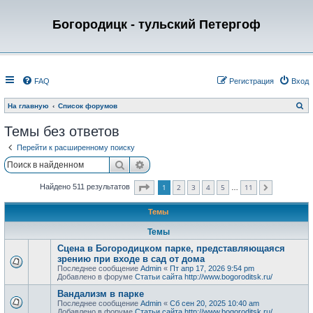
Богородицк - тульский Петергоф
FAQ
Регистрация
Вход
П
На главную
Список форумов
о
и
Темы без ответов
с
к
Перейти к расширенному поиску
Поиск
Расширенный поиск
Страница
1
из
11
1
2
3
4
5
11
Найдено 511 результатов
След.
…
Темы
Темы
Сцена в Богородицком парке, представляющаяся
зрению при входе в сад от дома
Последнее сообщение
Admin
«
Пт апр 17, 2026 9:54 pm
Добавлено в форуме
Статьи сайта http://www.bogoroditsk.ru/
Вандализм в парке
Последнее сообщение
Admin
«
Сб сен 20, 2025 10:40 am
Добавлено в форуме
Статьи сайта http://www.bogoroditsk.ru/