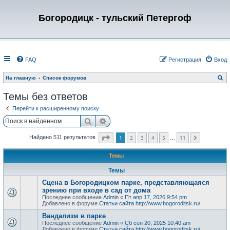
Богородицк - тульский Петергоф
FAQ
Регистрация
Вход
П
На главную
Список форумов
о
и
Темы без ответов
с
к
Перейти к расширенному поиску
Поиск
Расширенный поиск
Страница
1
из
11
1
2
3
4
5
11
Найдено 511 результатов
След.
…
Темы
Темы
Сцена в Богородицком парке, представляющаяся
зрению при входе в сад от дома
Последнее сообщение
Admin
«
Пт апр 17, 2026 9:54 pm
Добавлено в форуме
Статьи сайта http://www.bogoroditsk.ru/
Вандализм в парке
Последнее сообщение
Admin
«
Сб сен 20, 2025 10:40 am
Добавлено в форуме
Статьи сайта http://www.bogoroditsk.ru/