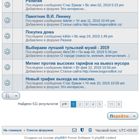
Религия
Последнее сообщение
Стас Ермак
«
Вс июн 02, 2019 5:23 pm
Добавлено в форуме
Это интересно...
Памятник В.И. Ленину
Последнее сообщение
Admin
«
Чт апр 11, 2019 10:44 pm
Добавлено в форуме
Статьи сайта http://www.bogoroditsk.ru/
Покупка дома
Последнее сообщение
kithin
«
Вс мар 24, 2019 1:49 pm
Добавлено в форуме
Разное
Выбираем лучший тульский музей - 2019
Последнее сообщение
AlexCM
«
Пн мар 04, 2019 5:34 pm
Добавлено в форуме
О городе (новости, мнения, впечатления...)
Митинг против высоких тарифов на вывоз мусора
Последнее сообщение
Admin
«
Вт фев 12, 2019 10:56 pm
Добавлено в форуме
Статьи сайта http://www.bogoroditsk.ru/
Новый график выхода на пенсию.
Последнее сообщение
Стас Ермак
«
Чт янв 10, 2019 10:59 am
Добавлено в форуме
Это интересно...
Страница
1
из
11
1
2
3
4
5
11
Найдено 511 результатов
След.
…
Перейти
На главную
Список форумов
Часовой пояс:
UTC+03:00
Создано на основе
phpBB
® Forum Software © phpBB Limited