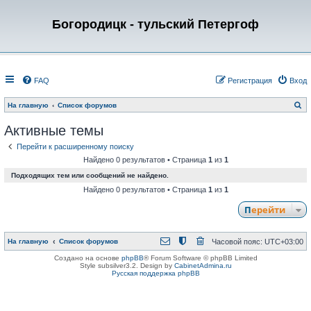
Богородицк - тульский Петергоф
FAQ
Регистрация
Вход
П
На главную
Список форумов
о
и
Активные темы
с
к
Перейти к расширенному поиску
Найдено 0 результатов • Страница
1
из
1
Подходящих тем или сообщений не найдено.
Найдено 0 результатов • Страница
1
из
1
Перейти
На главную
Список форумов
Часовой пояс:
UTC+03:00
Создано на основе
phpBB
® Forum Software © phpBB Limited
Style subsilver3.2. Design by
CabinetAdmina.ru
Русская поддержка phpBB