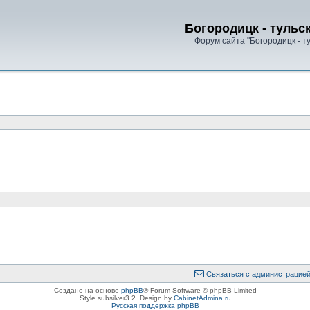
Богородицк - тульс
Форум сайта "Богородицк - т
Связаться с администрацие
Создано на основе
phpBB
® Forum Software © phpBB Limited
Style subsilver3.2. Design by
CabinetAdmina.ru
Русская поддержка phpBB