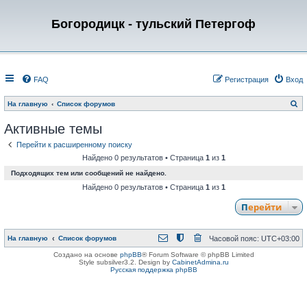
Богородицк - тульский Петергоф
FAQ
Регистрация
Вход
П
На главную
Список форумов
о
и
Активные темы
с
к
Перейти к расширенному поиску
Найдено 0 результатов • Страница
1
из
1
Подходящих тем или сообщений не найдено.
Найдено 0 результатов • Страница
1
из
1
Перейти
На главную
Список форумов
Часовой пояс:
UTC+03:00
Создано на основе
phpBB
® Forum Software © phpBB Limited
Style subsilver3.2. Design by
CabinetAdmina.ru
Русская поддержка phpBB