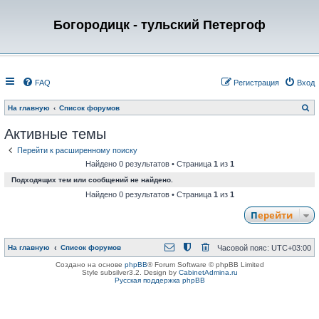
Богородицк - тульский Петергоф
FAQ
Регистрация
Вход
П
На главную
Список форумов
о
и
Активные темы
с
к
Перейти к расширенному поиску
Найдено 0 результатов • Страница
1
из
1
Подходящих тем или сообщений не найдено.
Найдено 0 результатов • Страница
1
из
1
Перейти
На главную
Список форумов
Часовой пояс:
UTC+03:00
Создано на основе
phpBB
® Forum Software © phpBB Limited
Style subsilver3.2. Design by
CabinetAdmina.ru
Русская поддержка phpBB