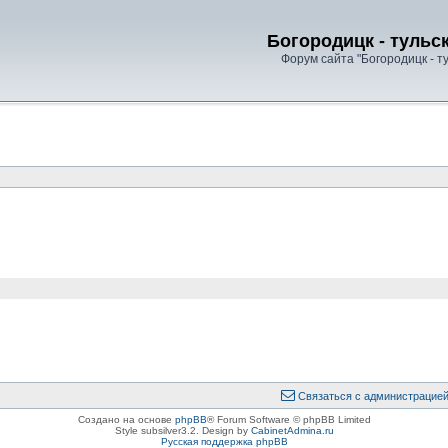
Богородицк - тульс
Форум сайта "Богородицк - т
Связаться с администрацие
Создано на основе
phpBB
® Forum Software © phpBB Limited
Style subsilver3.2. Design by
CabinetAdmina.ru
Русская поддержка phpBB