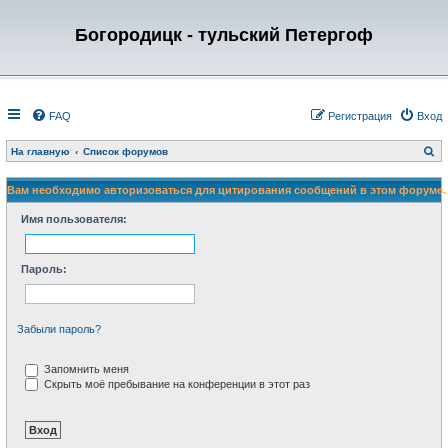
Богородицк - тульский Петергоф
FAQ
Регистрация
Вход
П
На главную
Список форумов
о
и
с
Вам необходимо авторизоваться для цитирования сообщений в этом форуме.
к
Имя пользователя:
Пароль:
Забыли пароль?
Запомнить меня
Скрыть моё пребывание на конференции в этот раз