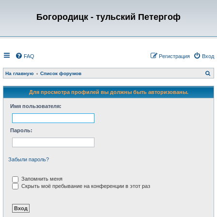
Богородицк - тульский Петергоф
FAQ
Регистрация
Вход
П
На главную
Список форумов
о
и
с
Для просмотра профилей вы должны быть авторизованы.
к
Имя пользователя:
Пароль:
Забыли пароль?
Запомнить меня
Скрыть моё пребывание на конференции в этот раз