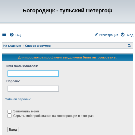
Богородицк - тульский Петергоф
FAQ
Регистрация
Вход
П
На главную
Список форумов
о
и
с
Для просмотра профилей вы должны быть авторизованы.
к
Имя пользователя:
Пароль:
Забыли пароль?
Запомнить меня
Скрыть моё пребывание на конференции в этот раз