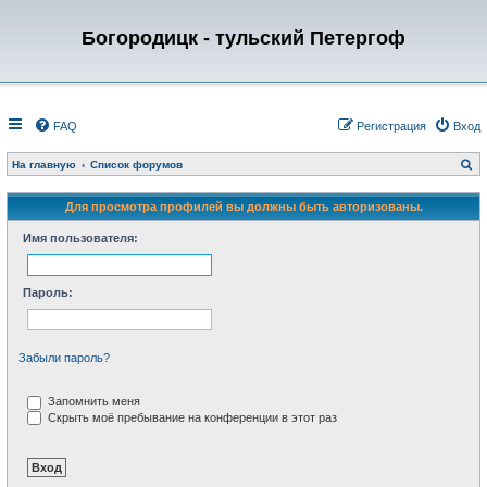
Богородицк - тульский Петергоф
FAQ
Регистрация
Вход
П
На главную
Список форумов
о
и
с
Для просмотра профилей вы должны быть авторизованы.
к
Имя пользователя:
Пароль:
Забыли пароль?
Запомнить меня
Скрыть моё пребывание на конференции в этот раз