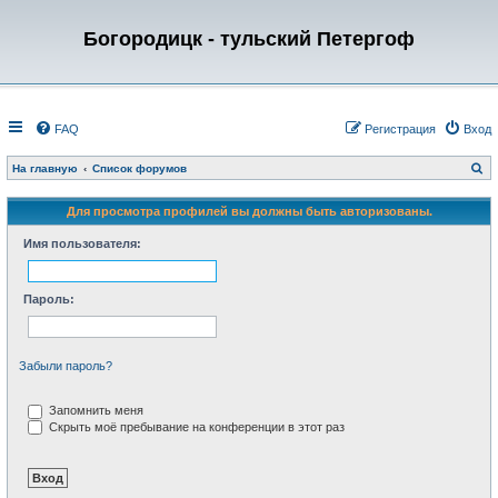
Богородицк - тульский Петергоф
FAQ
Регистрация
Вход
П
На главную
Список форумов
о
и
с
Для просмотра профилей вы должны быть авторизованы.
к
Имя пользователя:
Пароль:
Забыли пароль?
Запомнить меня
Скрыть моё пребывание на конференции в этот раз