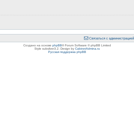
Связаться с администрацие
Создано на основе
phpBB
® Forum Software © phpBB Limited
Style subsilver3.2. Design by
CabinetAdmina.ru
Русская поддержка phpBB