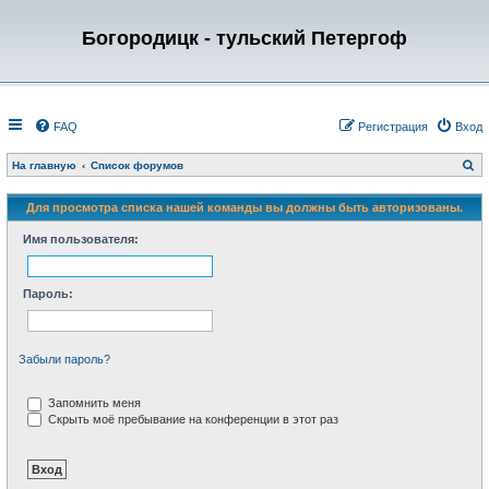
Богородицк - тульский Петергоф
FAQ
Регистрация
Вход
П
На главную
Список форумов
о
и
с
Для просмотра списка нашей команды вы должны быть авторизованы.
к
Имя пользователя:
Пароль:
Забыли пароль?
Запомнить меня
Скрыть моё пребывание на конференции в этот раз