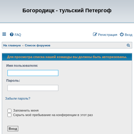
Богородицк - тульский Петергоф
FAQ
Регистрация
Вход
П
На главную
Список форумов
о
и
с
Для просмотра списка нашей команды вы должны быть авторизованы.
к
Имя пользователя:
Пароль:
Забыли пароль?
Запомнить меня
Скрыть моё пребывание на конференции в этот раз