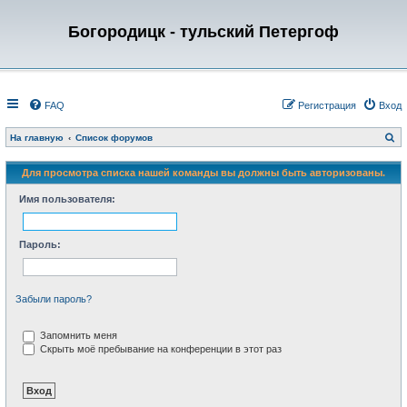
Богородицк - тульский Петергоф
FAQ
Регистрация
Вход
П
На главную
Список форумов
о
и
с
Для просмотра списка нашей команды вы должны быть авторизованы.
к
Имя пользователя:
Пароль:
Забыли пароль?
Запомнить меня
Скрыть моё пребывание на конференции в этот раз