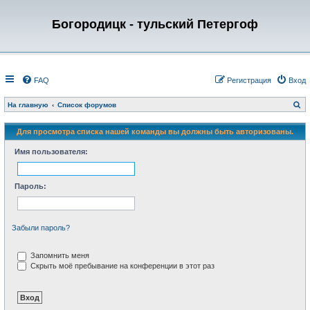
Богородицк - тульский Петергоф
FAQ
Регистрация
Вход
П
На главную
Список форумов
о
и
с
Для просмотра списка нашей команды вы должны быть авторизованы.
к
Имя пользователя:
Пароль:
Забыли пароль?
Запомнить меня
Скрыть моё пребывание на конференции в этот раз