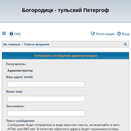
Богородицк - тульский Петергоф
FAQ
Регистрация
Вход
П
На главную
Список форумов
о
и
с
Отправить сообщение администрации
к
Получатель:
Администратор
Ваш адрес email:
Ваше имя:
Заголовок:
Текст сообщения:
Сообщение будет отправлено в виде простого текста, не включайте в него
HTML или BBCode. В качестве обратного адреса будет показываться ваш