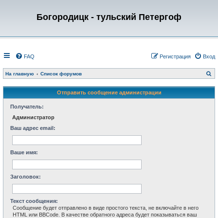
Богородицк - тульский Петергоф
FAQ
Регистрация
Вход
П
На главную
Список форумов
о
и
с
Отправить сообщение администрации
к
Получатель:
Администратор
Ваш адрес email:
Ваше имя:
Заголовок:
Текст сообщения:
Сообщение будет отправлено в виде простого текста, не включайте в него
HTML или BBCode. В качестве обратного адреса будет показываться ваш