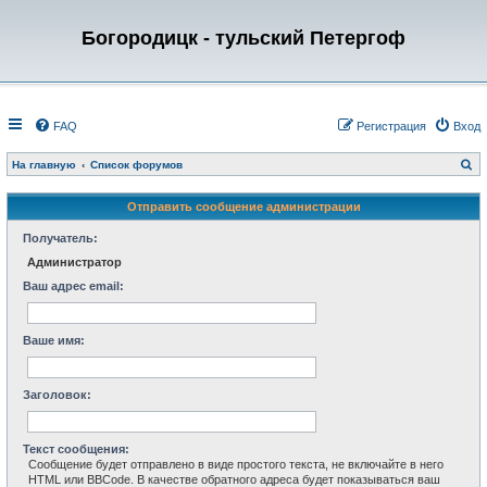
Богородицк - тульский Петергоф
FAQ
Регистрация
Вход
П
На главную
Список форумов
о
и
с
Отправить сообщение администрации
к
Получатель:
Администратор
Ваш адрес email:
Ваше имя:
Заголовок:
Текст сообщения:
Сообщение будет отправлено в виде простого текста, не включайте в него
HTML или BBCode. В качестве обратного адреса будет показываться ваш