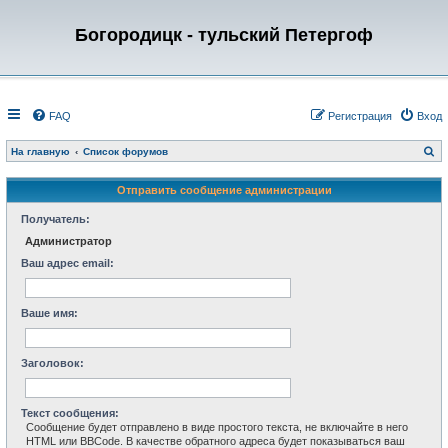
Богородицк - тульский Петергоф
FAQ
Регистрация
Вход
П
На главную
Список форумов
о
и
с
Отправить сообщение администрации
к
Получатель:
Администратор
Ваш адрес email:
Ваше имя:
Заголовок:
Текст сообщения:
Сообщение будет отправлено в виде простого текста, не включайте в него
HTML или BBCode. В качестве обратного адреса будет показываться ваш