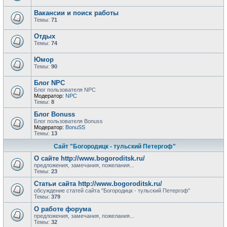
Вакансии и поиск работы
Темы:
71
Отдых
Темы:
74
Юмор
Темы:
90
Блог NPC
Блог пользователя NPC
Модератор:
NPC
Темы:
8
Блог Bonuss
Блог пользователя Bonuss
Модератор:
BonuSS
Темы:
13
Сайт "Богородицк - тульский Петергоф"
О сайте http://www.bogoroditsk.ru/
предложения, замечания, пожелания...
Темы:
23
Статьи сайта http://www.bogoroditsk.ru/
обсуждение статей сайта "Богородицк - тульский Петергоф"
Темы:
379
О работе форума
предложения, замечания, пожелания...
Темы:
32