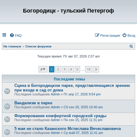
Богородицк - тульский Петергоф
FAQ
Регистрация
Вход
П
На главную
Список форумов
о
и
Текущее время: Пт авг 07, 2026 2:07 am
с
к
Страница
1
из
10
1
2
3
4
5
10
След.
…
Последние темы
Сцена в Богородицком парке, представляющаяся зрению
при входе в сад от дома
Последнее сообщение
Admin
«
Пт апр 17, 2026 9:54 pm
Вандализм в парке
Последнее сообщение
Admin
«
Сб сен 20, 2025 10:40 am
Формирование комфортной городской среды
Последнее сообщение
Admin
«
Пн сен 15, 2025 11:31 pm
5 мая не стало Казанского Мстислава Вячеславовича
Последнее сообщение
Admin
«
Ср май 07, 2025 11:41 am