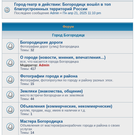
Город-театр в действии: Богородицк вошёл в топ
благоустроенных территорий России
Последнее сообщение
Admin
«
Пн апр 21, 2025 11:10 pm
Форум
Город Богородицк
Богородицкие дороги
Фотографии дорог (улиц) Богородицка
Темы:
32
О городе (новости, мнения, впечатления...)
все, что касается города Богородицка
Модератор:
Admin
Темы:
417
Фотографии города и района
Фотографии, фотопрогулки по городу и району разных эпох.
Темы:
15
Земляки (знакомства, общение)
место встречи богородчан и их земляков
Темы:
44
Объявления (коммерческие, некоммерческие)
куплю, продам, ищу, имею в наличии и т.д.
Темы:
1
Мастера Богородицка
Объявления от мастеров/разнорабочих города и района о своих
услугах
Темы:
14