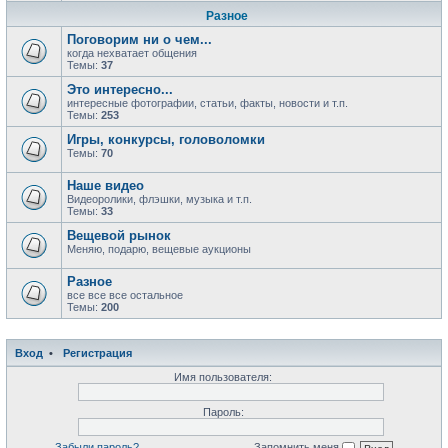
Разное
Поговорим ни о чем...
когда нехватает общения
Темы:
37
Это интересно...
интересные фотографии, статьи, факты, новости и т.п.
Темы:
253
Игры, конкурсы, головоломки
Темы:
70
Наше видео
Видеоролики, флэшки, музыка и т.п.
Темы:
33
Вещевой рынок
Меняю, подарю, вещевые аукционы
Разное
все все все остальное
Темы:
200
Вход
•
Регистрация
Имя пользователя:
Пароль:
Забыли пароль?
Запомнить меня