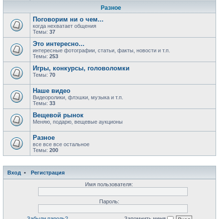
Разное
Поговорим ни о чем...
когда нехватает общения
Темы:
37
Это интересно...
интересные фотографии, статьи, факты, новости и т.п.
Темы:
253
Игры, конкурсы, головоломки
Темы:
70
Наше видео
Видеоролики, флэшки, музыка и т.п.
Темы:
33
Вещевой рынок
Меняю, подарю, вещевые аукционы
Разное
все все все остальное
Темы:
200
Вход
•
Регистрация
Имя пользователя:
Пароль:
Забыли пароль?
Запомнить меня