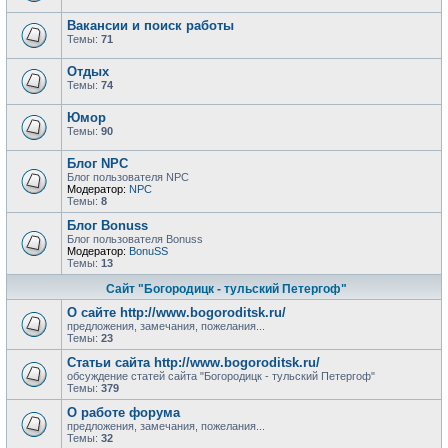
Вакансии и поиск работы
Темы:
71
Отдых
Темы:
74
Юмор
Темы:
90
Блог NPC
Блог пользователя NPC
Модератор:
NPC
Темы:
8
Блог Bonuss
Блог пользователя Bonuss
Модератор:
BonuSS
Темы:
13
Сайт "Богородицк - тульский Петергоф"
О сайте http://www.bogoroditsk.ru/
предложения, замечания, пожелания...
Темы:
23
Статьи сайта http://www.bogoroditsk.ru/
обсуждение статей сайта "Богородицк - тульский Петергоф"
Темы:
379
О работе форума
предложения, замечания, пожелания...
Темы:
32