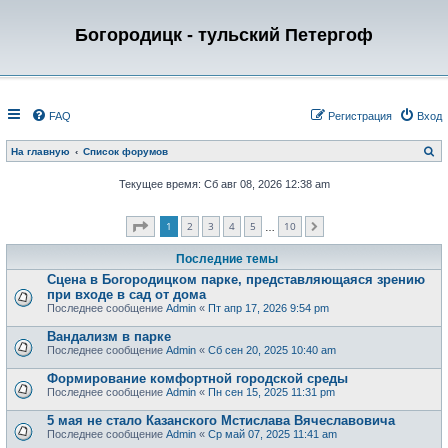
Богородицк - тульский Петергоф
FAQ
Регистрация
Вход
П
На главную
Список форумов
о
и
Текущее время: Сб авг 08, 2026 12:38 am
с
к
Страница
1
из
10
1
2
3
4
5
10
След.
…
Последние темы
Сцена в Богородицком парке, представляющаяся зрению
при входе в сад от дома
Последнее сообщение
Admin
«
Пт апр 17, 2026 9:54 pm
Вандализм в парке
Последнее сообщение
Admin
«
Сб сен 20, 2025 10:40 am
Формирование комфортной городской среды
Последнее сообщение
Admin
«
Пн сен 15, 2025 11:31 pm
5 мая не стало Казанского Мстислава Вячеславовича
Последнее сообщение
Admin
«
Ср май 07, 2025 11:41 am