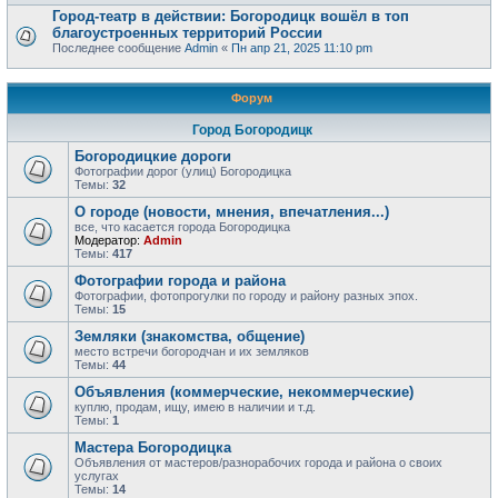
Город-театр в действии: Богородицк вошёл в топ
благоустроенных территорий России
Последнее сообщение
Admin
«
Пн апр 21, 2025 11:10 pm
Форум
Город Богородицк
Богородицкие дороги
Фотографии дорог (улиц) Богородицка
Темы:
32
О городе (новости, мнения, впечатления...)
все, что касается города Богородицка
Модератор:
Admin
Темы:
417
Фотографии города и района
Фотографии, фотопрогулки по городу и району разных эпох.
Темы:
15
Земляки (знакомства, общение)
место встречи богородчан и их земляков
Темы:
44
Объявления (коммерческие, некоммерческие)
куплю, продам, ищу, имею в наличии и т.д.
Темы:
1
Мастера Богородицка
Объявления от мастеров/разнорабочих города и района о своих
услугах
Темы:
14