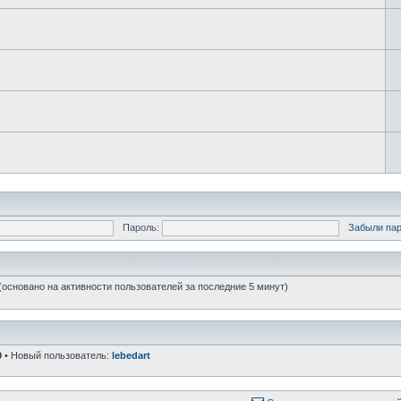
Пароль:
Забыли па
 (основано на активности пользователей за последние 5 минут)
9
• Новый пользователь:
lebedart