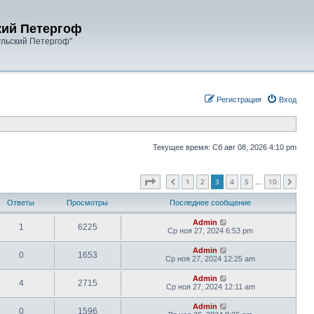
кий Петергоф
ульский Петергоф"
Регистрация
Вход
Текущее время: Сб авг 08, 2026 4:10 pm
Страница
3
из
10
1
2
3
4
5
10
Пред.
След.
…
Ответы
Просмотры
Последнее сообщение
Admin
1
6225
Ср ноя 27, 2024 6:53 pm
Admin
0
1653
Ср ноя 27, 2024 12:25 am
Admin
4
2715
Ср ноя 27, 2024 12:11 am
Admin
0
1596