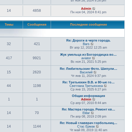
Вт ноя 26, 2024 9:26 pm
Admin
14
4858
Пн ноя 04, 2024 8:41 pm
Темы
Сообщения
Последнее сообщение
Re: Дороги в черте города.
32
421
П
Bars
е
Вт апр 12, 2022 12:25 am
р
е
Жук умельца из Богородицка во…
417
9921
й
П
aviator
т
е
Вс ноя 21, 2021 5:25 pm
и
р
к
е
Re: Любительские Фото. Шипули…
15
2620
п
й
П
Василий
о
т
е
Чт янв 11, 2024 9:37 pm
с
и
р
Re: Третьюхин В.В. и 80-ые го…
л
к
е
44
1198
П
Светлана Третьюхина
е
п
й
е
Ср янв 15, 2025 6:27 pm
д
о
т
р
н
с
и
Общая информация
е
е
л
к
1
1
П
Admin
й
м
е
п
е
Ср апр 07, 2010 8:44 am
т
у
д
о
р
и
с
н
с
Re: Мастера города. Ремонт кв…
е
к
о
е
л
14
70
П
Eldar
й
п
о
м
е
е
Пн апр 08, 2019 2:09 pm
т
о
б
у
д
р
и
с
щ
с
н
Re: Новый главврач горбольниц…
е
к
л
е
о
е
14
1144
П
Стас Ермак
й
п
е
н
о
м
е
Чт май 09, 2019 11:40 am
т
о
д