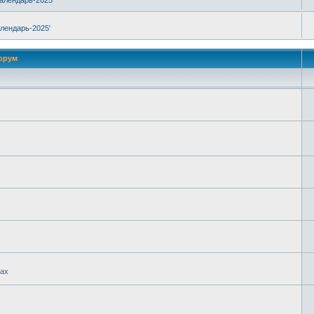
Календарь-2025'
алендарь-2025'
орум
гах