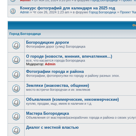
Admin
» Вт ноя 26, 2024 9:26 pm » в форуме
Город Богородицк
»
Проект '
Конкурс фотографий для календаря на 2025 год
Admin
» Чт сен 26, 2024 1:23 am » в форуме
Город Богородицк
»
Проект 'К
Ф
Город Богородицк
Богородицкие дороги
Фотографии дорог (улиц) Богородицка
О городе (новости, мнения, впечатления...)
все, что касается города Богородицка
Модератор:
Admin
Фотографии города и района
Фотографии, фотопрогулки по городу и району разных эпох.
Земляки (знакомства, общение)
место встречи богородчан и их земляков
Объявления (коммерческие, некоммерческие)
куплю, продам, ищу, имею в наличии и т.д.
Мастера Богородицка
Объявления от мастеров/разнорабочих города и района о своих услу
Диалог с местной властью