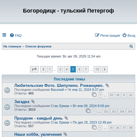
Богородицк - тульский Петергоф
FAQ
Регистрация
Вход
П
На главную
Список форумов
о
и
Текущее время: Вс авг 09, 2026 11:54 am
с
к
Страница
5
из
10
1
3
4
5
6
7
10
Пред.
След.
…
…
Последние темы
Любительские Фото. Шипулино. Романцево.
Последнее сообщение
Василий
«
Чт янв 11, 2024 9:37 pm
Ответы:
465
1
29
30
31
32
…
Загадка
Последнее сообщение
Стас Ермак
«
Вт янв 09, 2024 8:09 pm
Ответы:
3819
1
252
253
254
255
…
Праздник - каждый день
Последнее сообщение
Стас Ермак
«
Пн дек 25, 2023 12:49 pm
Ответы:
557
1
35
36
37
38
…
Наши хобби, увлечения