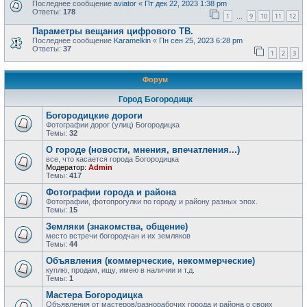
Последнее сообщение
aviator
«
Пт дек 22, 2023 1:38 pm
Ответы:
178
1
9
10
11
12
…
Параметры вещания цифрового ТВ.
Последнее сообщение
Karamelkin
«
Пн сен 25, 2023 6:28 pm
Ответы:
37
1
2
3
Форум
Город Богородицк
Богородицкие дороги
Фотографии дорог (улиц) Богородицка
Темы:
32
О городе (новости, мнения, впечатления...)
все, что касается города Богородицка
Модератор:
Admin
Темы:
417
Фотографии города и района
Фотографии, фотопрогулки по городу и району разных эпох.
Темы:
15
Земляки (знакомства, общение)
место встречи богородчан и их земляков
Темы:
44
Объявления (коммерческие, некоммерческие)
куплю, продам, ищу, имею в наличии и т.д.
Темы:
1
Мастера Богородицка
Объявления от мастеров/разнорабочих города и района о своих