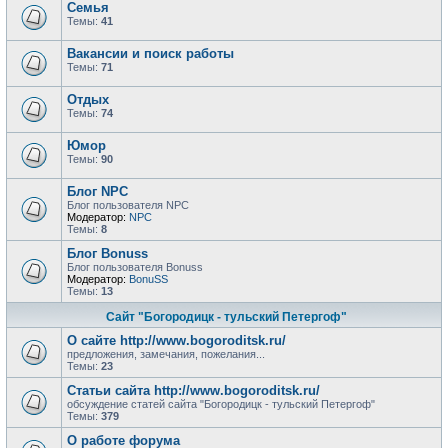
Семья
Темы:
41
Вакансии и поиск работы
Темы:
71
Отдых
Темы:
74
Юмор
Темы:
90
Блог NPC
Блог пользователя NPC
Модератор:
NPC
Темы:
8
Блог Bonuss
Блог пользователя Bonuss
Модератор:
BonuSS
Темы:
13
Сайт "Богородицк - тульский Петергоф"
О сайте http://www.bogoroditsk.ru/
предложения, замечания, пожелания...
Темы:
23
Статьи сайта http://www.bogoroditsk.ru/
обсуждение статей сайта "Богородицк - тульский Петергоф"
Темы:
379
О работе форума