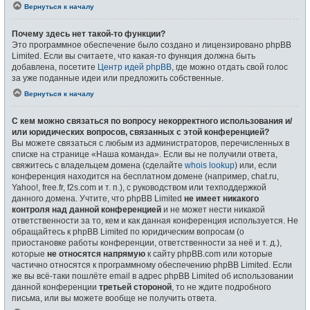
Вернуться к началу
Почему здесь нет такой-то функции?
Это программное обеспечение было создано и лицензировано phpBB
Limited. Если вы считаете, что какая-то функция должна быть
добавлена, посетите
Центр идей phpBB
, где можно отдать свой голос
за уже поданные идеи или предложить собственные.
Вернуться к началу
С кем можно связаться по вопросу некорректного использования и/
или юридических вопросов, связанных с этой конференцией?
Вы можете связаться с любым из администраторов, перечисленных в
списке на странице «Наша команда». Если вы не получили ответа,
свяжитесь с владельцем домена (сделайте
whois lookup
) или, если
конференция находится на бесплатном домене (например, chat.ru,
Yahoo!, free.fr, f2s.com и т. п.), с руководством или техподдержкой
данного домена. Учтите, что phpBB Limited
не имеет никакого
контроля над данной конференцией
и не может нести никакой
ответственности за то, кем и как данная конференция используется. Не
обращайтесь к phpBB Limited по юридическим вопросам (о
приостановке работы конференции, ответственности за неё и т. д.),
которые
не относятся напрямую
к сайту phpBB.com или которые
частично относятся к программному обеспечению phpBB Limited. Если
же вы всё-таки пошлёте email в адрес phpBB Limited об использовании
данной конференции
третьей стороной
, то не ждите подробного
письма, или вы можете вообще не получить ответа.