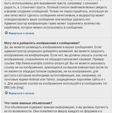
быть использованы для выражения чувств, например :) означает
радость, а :( означает грусть. Полный список смайликов можно увидеть
в форме создания сообщений. Только не перестарайтесь, используя их:
они легко могут сделать сообщение нечитаемым, и модератор может
отредактировать ваше сообщение или вообще удалить его.
Администратор конференции также может ограничить количество
смайликов, которое можно использовать в сообщении.
Вернуться к началу
Могу ли я добавлять изображения к сообщениям?
Да, вы можете размещать изображения в ваших сообщениях. Если
администратор разрешил добавлять вложения, вы можете загрузить
изображение на конференцию. Если нет, вы должны указать ссылку на
изображение, сохранённое на общедоступном веб-сервере. Пример
ссылки: http://www.example.com/my-picture.gif. Вы не можете указывать
ссылку ни на изображения, хранящиеся на вашем компьютере (если он
не является общедоступным сервером), ни на изображения, для
доступа к которым необходима аутентификация, как, например, на
почтовые ящики Hotmail или Yahoo, защищённые паролями сайты и т.
п. Для указания ссылок на изображения используйте в сообщениях тег
BBCode [img].
Вернуться к началу
Что такое важные объявления?
Эти объявления содержат важную информацию, и вы должны прочесть
их по возможности. Они появляются вверху каждого из форумов и в