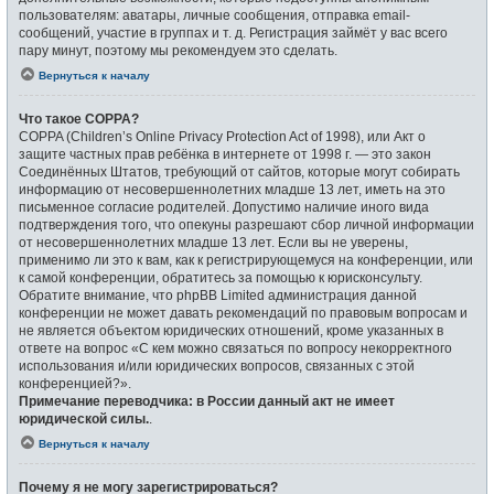
пользователям: аватары, личные сообщения, отправка email-
сообщений, участие в группах и т. д. Регистрация займёт у вас всего
пару минут, поэтому мы рекомендуем это сделать.
Вернуться к началу
Что такое COPPA?
COPPA (Children’s Online Privacy Protection Act of 1998), или Акт о
защите частных прав ребёнка в интернете от 1998 г. — это закон
Соединённых Штатов, требующий от сайтов, которые могут собирать
информацию от несовершеннолетних младше 13 лет, иметь на это
письменное согласие родителей. Допустимо наличие иного вида
подтверждения того, что опекуны разрешают сбор личной информации
от несовершеннолетних младше 13 лет. Если вы не уверены,
применимо ли это к вам, как к регистрирующемуся на конференции, или
к самой конференции, обратитесь за помощью к юрисконсульту.
Обратите внимание, что phpBB Limited администрация данной
конференции не может давать рекомендаций по правовым вопросам и
не является объектом юридических отношений, кроме указанных в
ответе на вопрос «С кем можно связаться по вопросу некорректного
использования и/или юридических вопросов, связанных с этой
конференцией?».
Примечание переводчика: в России данный акт не имеет
юридической силы.
.
Вернуться к началу
Почему я не могу зарегистрироваться?