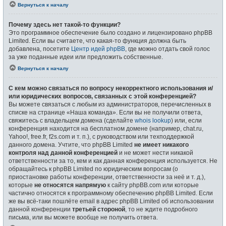
Вернуться к началу
Почему здесь нет такой-то функции?
Это программное обеспечение было создано и лицензировано phpBB
Limited. Если вы считаете, что какая-то функция должна быть
добавлена, посетите
Центр идей phpBB
, где можно отдать свой голос
за уже поданные идеи или предложить собственные.
Вернуться к началу
С кем можно связаться по вопросу некорректного использования и/
или юридических вопросов, связанных с этой конференцией?
Вы можете связаться с любым из администраторов, перечисленных в
списке на странице «Наша команда». Если вы не получили ответа,
свяжитесь с владельцем домена (сделайте
whois lookup
) или, если
конференция находится на бесплатном домене (например, chat.ru,
Yahoo!, free.fr, f2s.com и т. п.), с руководством или техподдержкой
данного домена. Учтите, что phpBB Limited
не имеет никакого
контроля над данной конференцией
и не может нести никакой
ответственности за то, кем и как данная конференция используется. Не
обращайтесь к phpBB Limited по юридическим вопросам (о
приостановке работы конференции, ответственности за неё и т. д.),
которые
не относятся напрямую
к сайту phpBB.com или которые
частично относятся к программному обеспечению phpBB Limited. Если
же вы всё-таки пошлёте email в адрес phpBB Limited об использовании
данной конференции
третьей стороной
, то не ждите подробного
письма, или вы можете вообще не получить ответа.