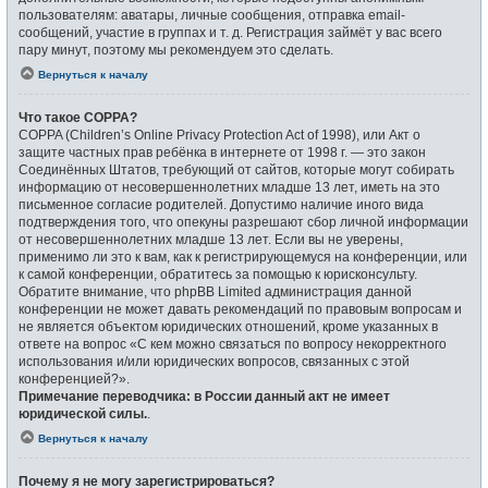
пользователям: аватары, личные сообщения, отправка email-
сообщений, участие в группах и т. д. Регистрация займёт у вас всего
пару минут, поэтому мы рекомендуем это сделать.
Вернуться к началу
Что такое COPPA?
COPPA (Children’s Online Privacy Protection Act of 1998), или Акт о
защите частных прав ребёнка в интернете от 1998 г. — это закон
Соединённых Штатов, требующий от сайтов, которые могут собирать
информацию от несовершеннолетних младше 13 лет, иметь на это
письменное согласие родителей. Допустимо наличие иного вида
подтверждения того, что опекуны разрешают сбор личной информации
от несовершеннолетних младше 13 лет. Если вы не уверены,
применимо ли это к вам, как к регистрирующемуся на конференции, или
к самой конференции, обратитесь за помощью к юрисконсульту.
Обратите внимание, что phpBB Limited администрация данной
конференции не может давать рекомендаций по правовым вопросам и
не является объектом юридических отношений, кроме указанных в
ответе на вопрос «С кем можно связаться по вопросу некорректного
использования и/или юридических вопросов, связанных с этой
конференцией?».
Примечание переводчика: в России данный акт не имеет
юридической силы.
.
Вернуться к началу
Почему я не могу зарегистрироваться?