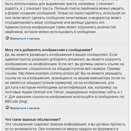
быть использованы для выражения чувств, например :) означает
радость, а :( означает грусть. Полный список смайликов можно увидеть
в форме создания сообщений. Только не перестарайтесь, используя их:
они легко могут сделать сообщение нечитаемым, и модератор может
отредактировать ваше сообщение или вообще удалить его.
Администратор конференции также может ограничить количество
смайликов, которое можно использовать в сообщении.
Вернуться к началу
Могу ли я добавлять изображения к сообщениям?
Да, вы можете размещать изображения в ваших сообщениях. Если
администратор разрешил добавлять вложения, вы можете загрузить
изображение на конференцию. Если нет, вы должны указать ссылку на
изображение, сохранённое на общедоступном веб-сервере. Пример
ссылки: http://www.example.com/my-picture.gif. Вы не можете указывать
ссылку ни на изображения, хранящиеся на вашем компьютере (если он
не является общедоступным сервером), ни на изображения, для
доступа к которым необходима аутентификация, как, например, на
почтовые ящики Hotmail или Yahoo, защищённые паролями сайты и т.
п. Для указания ссылок на изображения используйте в сообщениях тег
BBCode [img].
Вернуться к началу
Что такое важные объявления?
Эти объявления содержат важную информацию, и вы должны прочесть
их по возможности. Они появляются вверху каждого из форумов и в