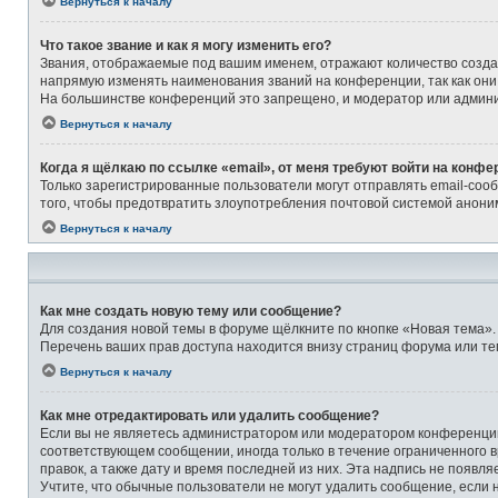
Вернуться к началу
Что такое звание и как я могу изменить его?
Звания, отображаемые под вашим именем, отражают количество созд
напрямую изменять наименования званий на конференции, так как они
На большинстве конференций это запрещено, и модератор или админи
Вернуться к началу
Когда я щёлкаю по ссылке «email», от меня требуют войти на конфе
Только зарегистрированные пользователи могут отправлять email-соо
того, чтобы предотвратить злоупотребления почтовой системой анон
Вернуться к началу
Как мне создать новую тему или сообщение?
Для создания новой темы в форуме щёлкните по кнопке «Новая тема».
Перечень ваших прав доступа находится внизу страниц форума или те
Вернуться к началу
Как мне отредактировать или удалить сообщение?
Если вы не являетесь администратором или модератором конференции,
соответствующем сообщении, иногда только в течение ограниченного в
правок, а также дату и время последней из них. Эта надпись не появ
Учтите, что обычные пользователи не могут удалить сообщение, если на