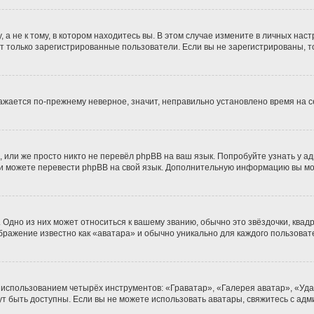
 не к тому, в котором находитесь вы. В этом случае измените в личных настро
гут только зарегистрированные пользователи. Если вы не зарегистрированы, т
бражается по-прежнему неверное, значит, неправильно установлено время на
 или же просто никто не перевёл phpBB на ваш язык. Попробуйте узнать у а
сами можете перевести phpBB на свой язык. Дополнительную информацию вы м
Одно из них может относиться к вашему званию, обычно это звёздочки, квадр
ображение известно как «аватара» и обычно уникально для каждого пользоват
 использованием четырёх инструментов: «Граватар», «Галерея аватар», «Уд
огут быть доступны. Если вы не можете использовать аватары, свяжитесь с 