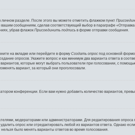
в личном разделе. После этого вы можете отметить флажком пункт
Присоедин
м вашим сообщениям, сделав соответствующий выбор в параграфе «Отправка
ниях, убрав флажок
Присоединить подпись
в форме отправки сообщения.
ните на вкладке или перейдите в форму
Создать опрос
под основной формой
создание опросов. Укажите вопрос и как минимум два варианта ответа в соот
о вариантов, которые могут выбрать пользователи при голосовании, с помощь
изменять вариант, за который они проголосовали.
ратором конференции. Если вам нужно добавить количество вариантов, прев
здателями, модераторами или администраторами. Для редактирования опроса 
е удалить опрос или отредактировать любой из вариантов ответа. Однако есл
ы нельзя было менять варианты ответов во время голосования.