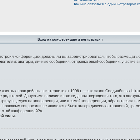
Как мне связаться с администратором 
Вход на конференцию и регистрация
р настроил конференцию: должны ли вы зарегистрироваться, чтобы размещать 
елям: аватары, личные сообщения, отправка email-сообщений, участие в груп
защите частных прав ребёнка в интернете от 1998 г. — это закон Соединённых 
ие родителей. Допустимо наличие иного вида подтверждения того, что опек
гистрирующемуся на конференции, или к самой конференции, обратитесь за по
правовым вопросам и не является объектом юридических отношений, кроме у
 с этой конференцией?».
ой силы.
.