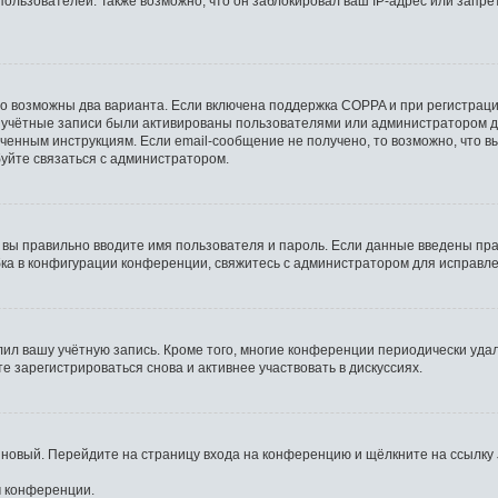
льзователей. Также возможно, что он заблокировал ваш IP-адрес или запрет
то возможны два варианта. Если включена поддержка COPPA и при регистрации
 учётные записи были активированы пользователями или администратором д
ченным инструкциям. Если email-сообщение не получено, то возможно, что в
буйте связаться с администратором.
 вы правильно вводите имя пользователя и пароль. Если данные введены пра
бка в конфигурации конференции, свяжитесь с администратором для исправле
лил вашу учётную запись. Кроме того, многие конференции периодически уд
 зарегистрироваться снова и активнее участвовать в дискуссиях.
ь новый. Перейдите на страницу входа на конференцию и щёлкните на ссылку
м конференции.