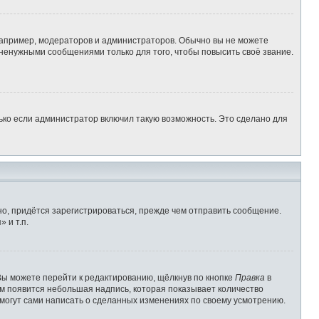
апример, модераторов и администраторов. Обычно вы не можете
ненужными сообщениями только для того, чтобы повысить своё звание.
ько если администратор включил такую возможность. Это сделано для
о, придётся зарегистрироваться, прежде чем отправить сообщение.
 и т.п.
Вы можете перейти к редактированию, щёлкнув по кнопке
Правка
в
им появится небольшая надпись, которая показывает количество
 могут сами написать о сделанных изменениях по своему усмотрению.