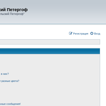
кий Петергоф
ульский Петергоф"
Регистрация
Вход
 в них?
т разные цвета?
чные сообщения!