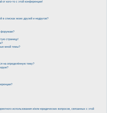
l от кого-то с этой конференции!
й в списках моих друзей и недругов?
и форумам?
стую страницу!
и?
ные мной темы?
ься на определённую тему?
форум?
ференции?
рректного использования и/или юридических вопросов, связанных с этой