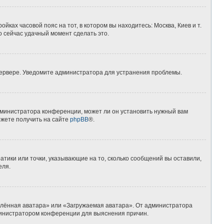
йках часовой пояс на тот, в котором вы находитесь: Москва, Киев и т.
о сейчас удачный момент сделать это.
 сервере. Уведомите администратора для устранения проблемы.
дминистратора конференции, может ли он установить нужный вам
ожете получить на сайте
phpBB
®.
атики или точки, указывающие на то, сколько сообщений вы оставили,
еля.
алённая аватара» или «Загружаемая аватара». От администратора
администратором конференции для выяснения причин.