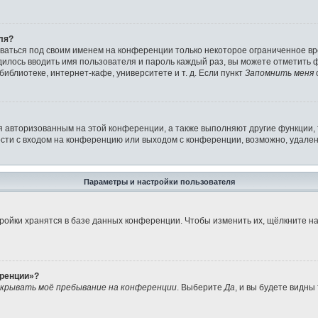
ля?
аваться под своим именем на конференции только некоторое ограниченное вре
дилось вводить имя пользователя и пароль каждый раз, вы можете отметить
иблиотеке, интернет-кафе, университете и т. д. Если пункт
Запомнить меня
я авторизованным на этой конференции, а также выполняют другие функции,
ти с входом на конференцию или выходом с конференции, возможно, удален
Параметры и настройки пользователя
ройки хранятся в базе данных конференции. Чтобы изменить их, щёлкните н
еренции»?
крывать моё пребывание на конференции
. Выберите
Да
, и вы будете видны