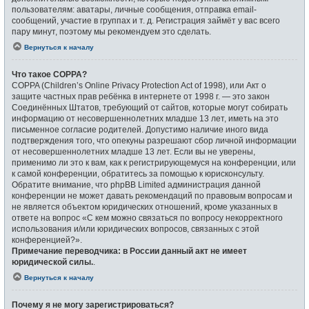
пользователям: аватары, личные сообщения, отправка email-
сообщений, участие в группах и т. д. Регистрация займёт у вас всего
пару минут, поэтому мы рекомендуем это сделать.
Вернуться к началу
Что такое COPPA?
COPPA (Children’s Online Privacy Protection Act of 1998), или Акт о
защите частных прав ребёнка в интернете от 1998 г. — это закон
Соединённых Штатов, требующий от сайтов, которые могут собирать
информацию от несовершеннолетних младше 13 лет, иметь на это
письменное согласие родителей. Допустимо наличие иного вида
подтверждения того, что опекуны разрешают сбор личной информации
от несовершеннолетних младше 13 лет. Если вы не уверены,
применимо ли это к вам, как к регистрирующемуся на конференции, или
к самой конференции, обратитесь за помощью к юрисконсульту.
Обратите внимание, что phpBB Limited администрация данной
конференции не может давать рекомендаций по правовым вопросам и
не является объектом юридических отношений, кроме указанных в
ответе на вопрос «С кем можно связаться по вопросу некорректного
использования и/или юридических вопросов, связанных с этой
конференцией?».
Примечание переводчика: в России данный акт не имеет
юридической силы.
.
Вернуться к началу
Почему я не могу зарегистрироваться?