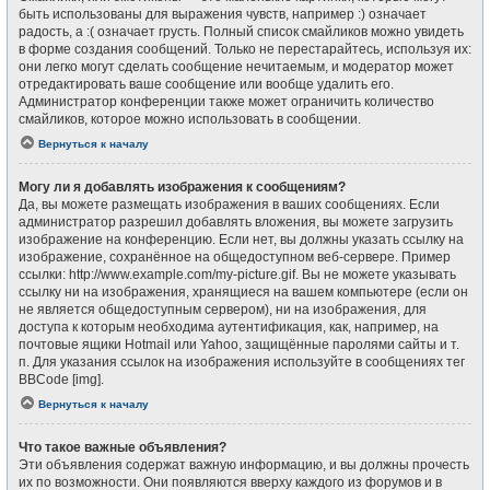
быть использованы для выражения чувств, например :) означает
радость, а :( означает грусть. Полный список смайликов можно увидеть
в форме создания сообщений. Только не перестарайтесь, используя их:
они легко могут сделать сообщение нечитаемым, и модератор может
отредактировать ваше сообщение или вообще удалить его.
Администратор конференции также может ограничить количество
смайликов, которое можно использовать в сообщении.
Вернуться к началу
Могу ли я добавлять изображения к сообщениям?
Да, вы можете размещать изображения в ваших сообщениях. Если
администратор разрешил добавлять вложения, вы можете загрузить
изображение на конференцию. Если нет, вы должны указать ссылку на
изображение, сохранённое на общедоступном веб-сервере. Пример
ссылки: http://www.example.com/my-picture.gif. Вы не можете указывать
ссылку ни на изображения, хранящиеся на вашем компьютере (если он
не является общедоступным сервером), ни на изображения, для
доступа к которым необходима аутентификация, как, например, на
почтовые ящики Hotmail или Yahoo, защищённые паролями сайты и т.
п. Для указания ссылок на изображения используйте в сообщениях тег
BBCode [img].
Вернуться к началу
Что такое важные объявления?
Эти объявления содержат важную информацию, и вы должны прочесть
их по возможности. Они появляются вверху каждого из форумов и в