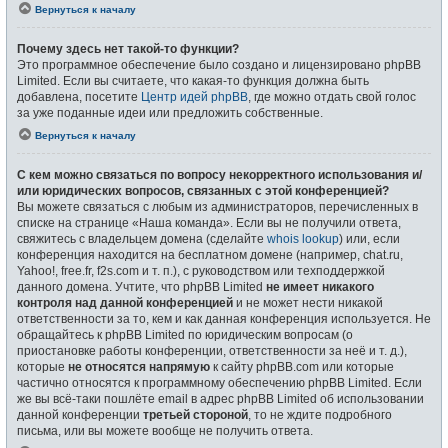
Вернуться к началу
Почему здесь нет такой-то функции?
Это программное обеспечение было создано и лицензировано phpBB
Limited. Если вы считаете, что какая-то функция должна быть
добавлена, посетите
Центр идей phpBB
, где можно отдать свой голос
за уже поданные идеи или предложить собственные.
Вернуться к началу
С кем можно связаться по вопросу некорректного использования и/
или юридических вопросов, связанных с этой конференцией?
Вы можете связаться с любым из администраторов, перечисленных в
списке на странице «Наша команда». Если вы не получили ответа,
свяжитесь с владельцем домена (сделайте
whois lookup
) или, если
конференция находится на бесплатном домене (например, chat.ru,
Yahoo!, free.fr, f2s.com и т. п.), с руководством или техподдержкой
данного домена. Учтите, что phpBB Limited
не имеет никакого
контроля над данной конференцией
и не может нести никакой
ответственности за то, кем и как данная конференция используется. Не
обращайтесь к phpBB Limited по юридическим вопросам (о
приостановке работы конференции, ответственности за неё и т. д.),
которые
не относятся напрямую
к сайту phpBB.com или которые
частично относятся к программному обеспечению phpBB Limited. Если
же вы всё-таки пошлёте email в адрес phpBB Limited об использовании
данной конференции
третьей стороной
, то не ждите подробного
письма, или вы можете вообще не получить ответа.