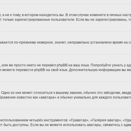
 не к тому, в котором находитесь вы. В этом случае измените в личных настро
гут только зарегистрированные пользователи. Если вы не зарегистрированы, т
бражается по-прежнему неверное, значит, неправильно установлено время на
 или же просто никто не перевёл phpBB на ваш язык. Попробуйте узнать у а
сами можете перевести phpBB на свой язык. Дополнительную информацию вы м
Одно из них может относиться к вашему званию, обычно это звёздочки, квадр
ображение известно как «аватара» и обычно уникально для каждого пользоват
 использованием четырёх инструментов: «Граватар», «Галерея аватар», «Уд
огут быть доступны. Если вы не можете использовать аватары, свяжитесь с 