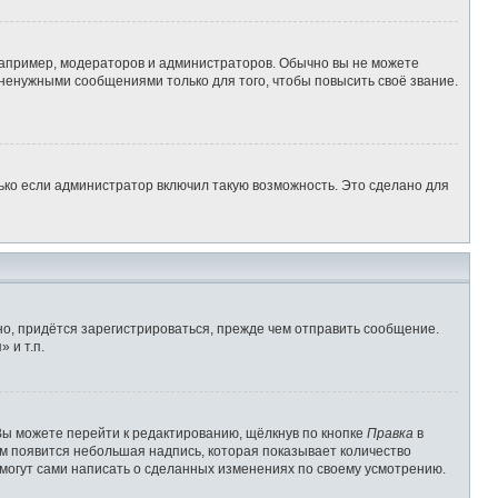
апример, модераторов и администраторов. Обычно вы не можете
ненужными сообщениями только для того, чтобы повысить своё звание.
ько если администратор включил такую возможность. Это сделано для
о, придётся зарегистрироваться, прежде чем отправить сообщение.
 и т.п.
Вы можете перейти к редактированию, щёлкнув по кнопке
Правка
в
им появится небольшая надпись, которая показывает количество
 могут сами написать о сделанных изменениях по своему усмотрению.