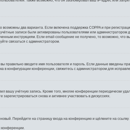
льзователей. Также возможно, что он заблокировал ваш IP-адрес или запрет
то возможны два варианта. Если включена поддержка COPPA и при регистрации
 учётные записи были активированы пользователями или администратором д
ченным инструкциям. Если email-сообщение не получено, то возможно, что в
буйте связаться с администратором.
 вы правильно вводите имя пользователя и пароль. Если данные введены пра
бка в конфигурации конференции, свяжитесь с администратором для исправле
лил вашу учётную запись. Кроме того, многие конференции периодически уд
 зарегистрироваться снова и активнее участвовать в дискуссиях.
ь новый. Перейдите на страницу входа на конференцию и щёлкните на ссылку
м конференции.