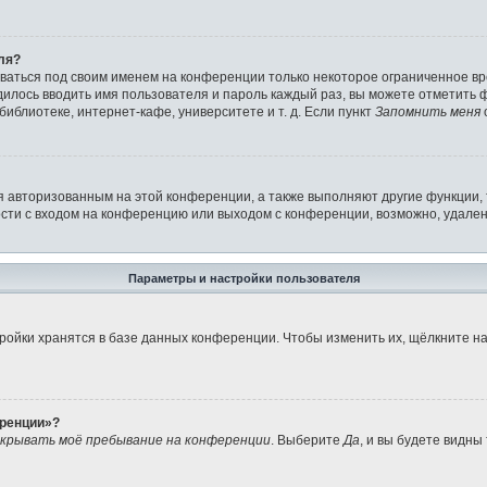
ля?
аваться под своим именем на конференции только некоторое ограниченное вре
дилось вводить имя пользователя и пароль каждый раз, вы можете отметить
иблиотеке, интернет-кафе, университете и т. д. Если пункт
Запомнить меня
я авторизованным на этой конференции, а также выполняют другие функции,
ти с входом на конференцию или выходом с конференции, возможно, удален
Параметры и настройки пользователя
ройки хранятся в базе данных конференции. Чтобы изменить их, щёлкните н
еренции»?
крывать моё пребывание на конференции
. Выберите
Да
, и вы будете видны