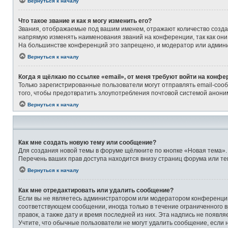
Вернуться к началу
Что такое звание и как я могу изменить его?
Звания, отображаемые под вашим именем, отражают количество созд
напрямую изменять наименования званий на конференции, так как они
На большинстве конференций это запрещено, и модератор или админи
Вернуться к началу
Когда я щёлкаю по ссылке «email», от меня требуют войти на конфе
Только зарегистрированные пользователи могут отправлять email-соо
того, чтобы предотвратить злоупотребления почтовой системой анон
Вернуться к началу
Как мне создать новую тему или сообщение?
Для создания новой темы в форуме щёлкните по кнопке «Новая тема».
Перечень ваших прав доступа находится внизу страниц форума или те
Вернуться к началу
Как мне отредактировать или удалить сообщение?
Если вы не являетесь администратором или модератором конференции,
соответствующем сообщении, иногда только в течение ограниченного в
правок, а также дату и время последней из них. Эта надпись не появ
Учтите, что обычные пользователи не могут удалить сообщение, если на