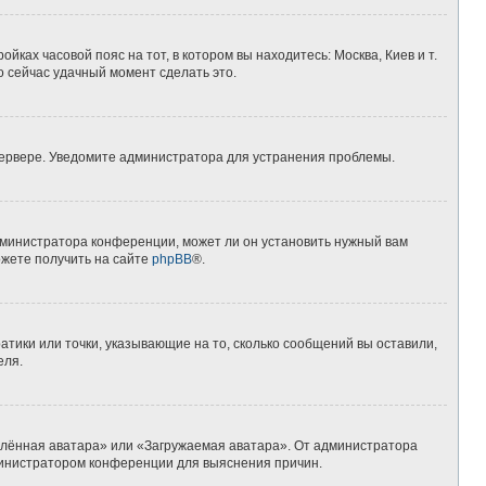
йках часовой пояс на тот, в котором вы находитесь: Москва, Киев и т.
о сейчас удачный момент сделать это.
 сервере. Уведомите администратора для устранения проблемы.
дминистратора конференции, может ли он установить нужный вам
ожете получить на сайте
phpBB
®.
атики или точки, указывающие на то, сколько сообщений вы оставили,
еля.
алённая аватара» или «Загружаемая аватара». От администратора
администратором конференции для выяснения причин.