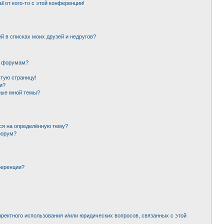
l от кого-то с этой конференции!
й в списках моих друзей и недругов?
и форумам?
стую страницу!
и?
ные мной темы?
ься на определённую тему?
форум?
ференции?
рректного использования и/или юридических вопросов, связанных с этой