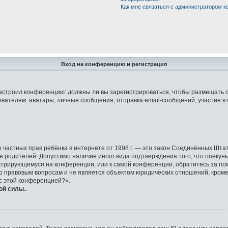
Как мне связаться с администратором 
Вход на конференцию и регистрация
р настроил конференцию: должны ли вы зарегистрироваться, чтобы размещать 
елям: аватары, личные сообщения, отправка email-сообщений, участие в груп
защите частных прав ребёнка в интернете от 1998 г. — это закон Соединённых 
ие родителей. Допустимо наличие иного вида подтверждения того, что опек
гистрирующемуся на конференции, или к самой конференции, обратитесь за по
правовым вопросам и не является объектом юридических отношений, кроме у
 с этой конференцией?».
ой силы.
.