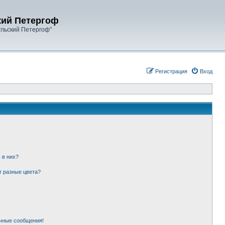
кий Петергоф
ульский Петергоф"
Регистрация
Вход
 в них?
т разные цвета?
чные сообщения!