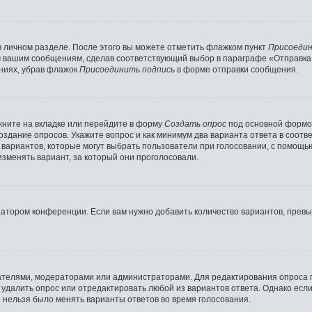
в личном разделе. После этого вы можете отметить флажком пункт
Присоедин
м вашим сообщениям, сделав соответствующий выбор в параграфе «Отправка
ниях, убрав флажок
Присоединить подпись
в форме отправки сообщения.
ните на вкладке или перейдите в форму
Создать опрос
под основной формой
создание опросов. Укажите вопрос и как минимум два варианта ответа в соот
о вариантов, которые могут выбрать пользователи при голосовании, с помощь
изменять вариант, за который они проголосовали.
ратором конференции. Если вам нужно добавить количество вариантов, прев
здателями, модераторами или администраторами. Для редактирования опроса 
е удалить опрос или отредактировать любой из вариантов ответа. Однако есл
ы нельзя было менять варианты ответов во время голосования.