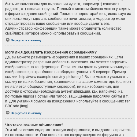
быть использованы для выражения чувств, например :) означает
радость, а :( означает грусть. Полный список смайликов можно увидеть
в форме создания сообщений. Только не перестарайтесь, используя их:
они легко могут сделать сообщение нечитаемым, и модератор может
отредактировать ваше сообщение или вообще удалить его.
Администратор конференции также может ограничить количество
смайликов, которое можно использовать в сообщении.
Вернуться к началу
Могу ли я добавлять изображения к сообщениям?
Да, вы можете размещать изображения в ваших сообщениях. Если
администратор разрешил добавлять вложения, вы можете загрузить
изображение на конференцию. Если нет, вы должны указать ссылку на
изображение, сохранённое на общедоступном веб-сервере. Пример
ссылки: http://www.example.com/my-picture.gif. Вы не можете указывать
ссылку ни на изображения, хранящиеся на вашем компьютере (если он
не является общедоступным сервером), ни на изображения, для
доступа к которым необходима аутентификация, как, например, на
почтовые ящики Hotmail или Yahoo, защищённые паролями сайты и т.
п. Для указания ссылок на изображения используйте в сообщениях тег
BBCode [img].
Вернуться к началу
Что такое важные объявления?
Эти объявления содержат важную информацию, и вы должны прочесть
их по возможности. Они появляются вверху каждого из форумов и в