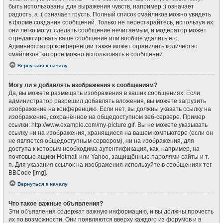
быть использованы для выражения чувств, например :) означает
радость, а :( означает грусть. Полный список смайликов можно увидеть
в форме создания сообщений. Только не перестарайтесь, используя их:
они легко могут сделать сообщение нечитаемым, и модератор может
отредактировать ваше сообщение или вообще удалить его.
Администратор конференции также может ограничить количество
смайликов, которое можно использовать в сообщении.
Вернуться к началу
Могу ли я добавлять изображения к сообщениям?
Да, вы можете размещать изображения в ваших сообщениях. Если
администратор разрешил добавлять вложения, вы можете загрузить
изображение на конференцию. Если нет, вы должны указать ссылку на
изображение, сохранённое на общедоступном веб-сервере. Пример
ссылки: http://www.example.com/my-picture.gif. Вы не можете указывать
ссылку ни на изображения, хранящиеся на вашем компьютере (если он
не является общедоступным сервером), ни на изображения, для
доступа к которым необходима аутентификация, как, например, на
почтовые ящики Hotmail или Yahoo, защищённые паролями сайты и т.
п. Для указания ссылок на изображения используйте в сообщениях тег
BBCode [img].
Вернуться к началу
Что такое важные объявления?
Эти объявления содержат важную информацию, и вы должны прочесть
их по возможности. Они появляются вверху каждого из форумов и в