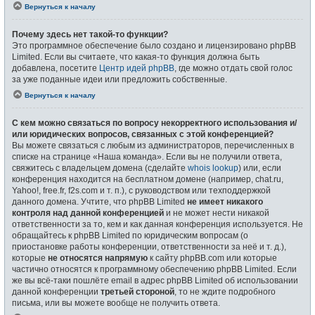
Вернуться к началу
Почему здесь нет такой-то функции?
Это программное обеспечение было создано и лицензировано phpBB
Limited. Если вы считаете, что какая-то функция должна быть
добавлена, посетите
Центр идей phpBB
, где можно отдать свой голос
за уже поданные идеи или предложить собственные.
Вернуться к началу
С кем можно связаться по вопросу некорректного использования и/
или юридических вопросов, связанных с этой конференцией?
Вы можете связаться с любым из администраторов, перечисленных в
списке на странице «Наша команда». Если вы не получили ответа,
свяжитесь с владельцем домена (сделайте
whois lookup
) или, если
конференция находится на бесплатном домене (например, chat.ru,
Yahoo!, free.fr, f2s.com и т. п.), с руководством или техподдержкой
данного домена. Учтите, что phpBB Limited
не имеет никакого
контроля над данной конференцией
и не может нести никакой
ответственности за то, кем и как данная конференция используется. Не
обращайтесь к phpBB Limited по юридическим вопросам (о
приостановке работы конференции, ответственности за неё и т. д.),
которые
не относятся напрямую
к сайту phpBB.com или которые
частично относятся к программному обеспечению phpBB Limited. Если
же вы всё-таки пошлёте email в адрес phpBB Limited об использовании
данной конференции
третьей стороной
, то не ждите подробного
письма, или вы можете вообще не получить ответа.