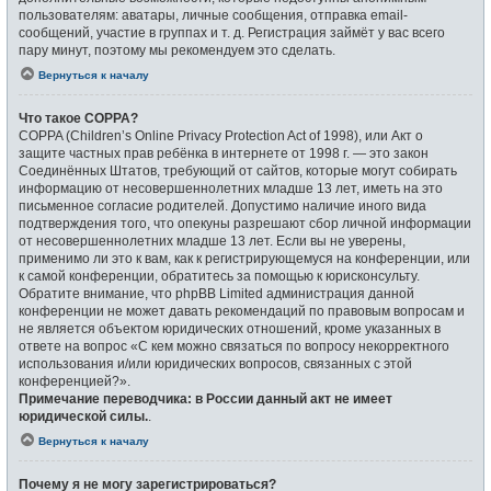
пользователям: аватары, личные сообщения, отправка email-
сообщений, участие в группах и т. д. Регистрация займёт у вас всего
пару минут, поэтому мы рекомендуем это сделать.
Вернуться к началу
Что такое COPPA?
COPPA (Children’s Online Privacy Protection Act of 1998), или Акт о
защите частных прав ребёнка в интернете от 1998 г. — это закон
Соединённых Штатов, требующий от сайтов, которые могут собирать
информацию от несовершеннолетних младше 13 лет, иметь на это
письменное согласие родителей. Допустимо наличие иного вида
подтверждения того, что опекуны разрешают сбор личной информации
от несовершеннолетних младше 13 лет. Если вы не уверены,
применимо ли это к вам, как к регистрирующемуся на конференции, или
к самой конференции, обратитесь за помощью к юрисконсульту.
Обратите внимание, что phpBB Limited администрация данной
конференции не может давать рекомендаций по правовым вопросам и
не является объектом юридических отношений, кроме указанных в
ответе на вопрос «С кем можно связаться по вопросу некорректного
использования и/или юридических вопросов, связанных с этой
конференцией?».
Примечание переводчика: в России данный акт не имеет
юридической силы.
.
Вернуться к началу
Почему я не могу зарегистрироваться?